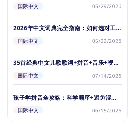
很
词典推荐（2026）
列资源——《人物衣服识字卡》吧！这
国际中文
05/29/2026
源
款汉字识字卡内容丰富，涵盖了各种不
PDF
界
同职业和身份的人物以及他们常穿的各
速
类服饰。孩子在观察图片、猜测汉字的
2026年中文词典完全指南：如何选对工
过程中，不仅能逐步掌握这些生词，还
具快速提升词汇量
能培养观察力、思考能力和中文表达能
国际中文
05/22/2026
力。快来下载使用吧！
35首经典中文儿歌歌词+拼音+音乐+视频
合集
国际中文
07/14/2026
孩子学拼音全攻略：科学顺序+避免混淆
+悟空课程解析
国际中文
06/15/2026