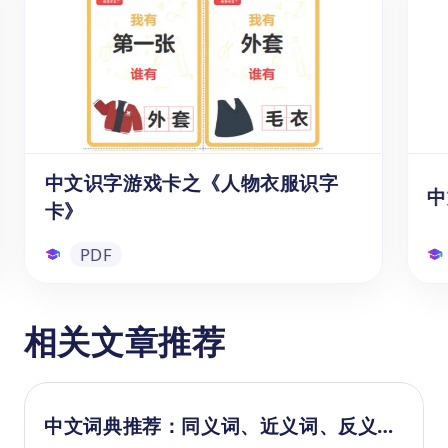
榴（shí liú）、樱桃（yīng táo）、芒果
（máng guǒ）、草莓（cǎo méi）、柠檬
（níng méng）、西瓜（xī guā）
中文识字游戏卡之《人物衣服识字
中
卡》
PDF
中文识字游戏卡之《人物衣服识字
相关文章推荐
卡》
是
弃
想要让孩子在玩中学,在乐中记忆学习人
开
物、服饰或情绪相关的汉语词汇吗? 那就
中文词典推荐：同义词、近义词、反义词
字
试试这套精心设计的中文识字游戏卡系