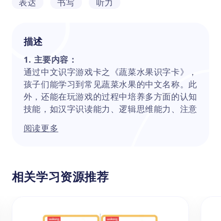
表达
书写
听力
描述
1. 主要内容：
通过中文识字游戏卡之《蔬菜水果识字卡》，
孩子们能学习到常见蔬菜水果的中文名称。此
外，还能在玩游戏的过程中培养多方面的认知
技能，如汉字识读能力、逻辑思维能力、注意
力和观察力和交流表达能力，从而为今后的中
阅读更多
文学习打下坚实基础。家长和老师都可以充分
利用这一资源，让识字学习变得轻松有趣。
2. 知识点：
（1）蔬菜类词汇：土豆（tǔ dòu）、南瓜
相关学习资源推荐
（nán guā）、茄子（qié zi）、胡萝卜（hú
luó bo）、青椒（qīng jiāo）、蘑菇（mó
gu）、西红柿（xī hóng shì）
（2）水果类词汇：香蕉（xiāng jiāo）、石