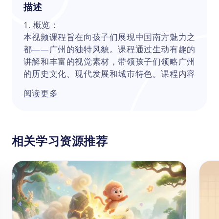
描述
1. 概览：
本视频课程旨在向孩子们展现中国南方魅力之
都——广州的独特风貌。课程通过生动有趣的
讲解和丰富的视觉素材，带领孩子们领略广州
的历史文化、现代发展和城市特色。课程内容
不仅涵盖广州的地理位置、历史沿革，还深入
阅读更多
介绍广州的美食文化、建筑风格和城市发展等
方面，使孩子们在轻松愉快的氛围中全面了解
广州这座“不夜城”。
2. 知识点：
相关学习资源推荐
（1）羊城文化：讲述流传于广州地区的民间
文学五羊传说，作为粤菜发源地的饮食文化，
游览南越王博物馆
（2）词汇学习：听说、傍晚