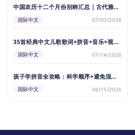
何方神圣？它身上有什么过人之处？未
开
中国农历十二个月份别称汇总｜古代雅称
来它会又会遇到哪些神奇的经历和动人
讲
大全（附诗词意象）
的成长故事呢？
利
国际中文
07/03/2026
35首经典中文儿歌歌词+拼音+音乐+视频
合集
国际中文
07/14/2026
孩子学拼音全攻略：科学顺序+避免混淆
+悟空课程解析
国际中文
06/15/2026