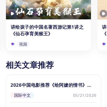
0
讲给孩子的中国名著西游记第1讲之
讲
《仙石孕育美猴王》
《
视频
讲给孩子的中国名著西游记第1讲之
相关文章推荐
《仙石孕育美猴王》
在遥远的古代，天地间存在着一块神奇
相
的仙石。一日，天空突然雷鸣电闪，风
受
2026中国电影推荐《给阿嬷的情书》
雨交加。在这天地交合之际，仙石突然
国
——感动无数华人的温暖之作
迸裂，从中蹦出一只石猴。这只石猴目
其
国际中文
05/21/2026
光炯炯，聪明伶俐，身材矫健，仿佛天
险
视频
生就带着一股不凡的气质。这只石猴是
是