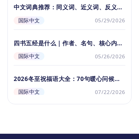
白龟，本以为这一位旧相识的故人能助
的
中文词典推荐：同义词、近义词、反义词
他们一臂之力，但是他们似乎遗忘了一
过
词典推荐（2026）
个曾经许给大白龟的承诺……
智
国际中文
05/29/2026
四书五经是什么｜作者、名句、核心内容
大全
国际中文
05/26/2026
2026冬至祝福语大全：70句暖心问候，
陪孩子感受最地道的中国式温暖
国际中文
07/22/2026