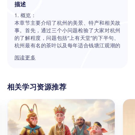
描述
1. 概览：
本章节主要介绍了杭州的美景、特产和相关故
事。首先，通过三个小问题检验了大家对杭州
的了解程度，问题包括“上有天堂”的下半句、
杭州最有名的茶叶以及每年适合钱塘江观潮的
地点。然后，讲解了杭州的西湖、龙井茶以及
阅读更多
《白蛇传》相关故事，还学习了五彩斑斓和炯
炯有神两个词汇。
2. 知识点：
（1）与杭州有关的传说故事：西湖、雷锋
相关学习资源推荐
塔、白蛇传
（2）杭州的特产美食：龙井茶、龙井虾仁、
西湖醋鱼、东坡肉等
（3）杭州的自然景观：钱塘江大潮
（4）词汇学习：五彩斑斓、炯炯有神