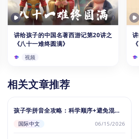
0
讲给孩子的中国名著西游记第20讲之
讲
《八十一难终圆满》
《
视频
讲给孩子的中国名著西游记第20讲
相关文章推荐
之《八十一难终圆满》
八大金刚护航归途，唐僧师徒在云端行
相
至一半，观音点破九九八十一难劫数未
泛
孩子学拼音全攻略：科学顺序+避免混淆
尽，还差一难方能圆满。于是，八大金
是
+悟空课程解析
刚在菩萨的示意下，轻轻一推，将师徒
媳
国际中文
06/15/2026
四人送入了变幻莫测的通天河中。他们
这
视频
在通天河东岸遇到了曾驮他们过河的大
巧