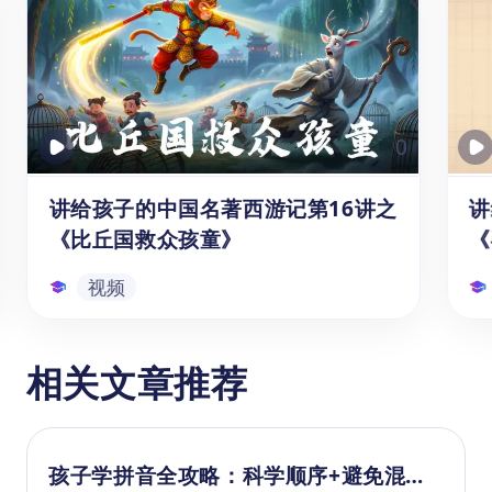
游记》中的道德观念。孩子们将了解到在面对
诱惑和困难时，要坚守正义和道德，不被邪恶
所迷惑，勇往直前。
2. 知识点：
（1）故事内容：讲述了《西游记》中孙悟空
三打白骨精的故事，其中包括：妖精想吃唐僧
0
肉的原因；白骨精的幻化形态；唐僧惩罚孙悟
空的原因和方式等。
讲给孩子的中国名著西游记第16讲之
讲
（2）单词学习：匆匆、过分
《比丘国救众孩童》
《
视频
讲给孩子的中国名著西游记第16讲
讲
相关文章推荐
之《比丘国救众孩童》
唐僧师徒四人来到了一个名叫比丘国的
相
地方。这里原本是个繁荣的国度，但近
急
孩子学拼音全攻略：科学顺序+避免混淆
来却笼罩在一片愁云惨雾之中。原来，
这