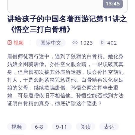
13:45
讲给孩子的中国名著西游记第11讲之
《悟空三打白骨精》
视频
国际中文
1023
402
唐僧师徒西行途中，遇到了狡猾的白骨精。她化身
姑娘企图骗唐僧。孙悟空火眼金睛，一眼识破其真
身，但唐僧初次被其外表所迷惑，误会孙悟空胡乱
打人，于是念起紧箍咒惩罚他。白骨精再次化身姑
娘的父母，继续欺骗唐僧。孙悟空两次挥棒击退
她，可是唐僧依旧不相信他。孙悟空能否找到方法
证明白骨精的真身，彻底铲除这个隐患？
视频
6-8
9-11
阅读
表达