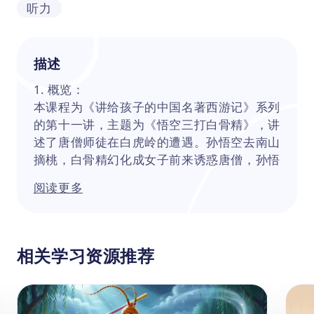
听力
描述
1. 概览：
本课程为《讲给孩子的中国名著西游记》系列
的第十一讲，主题为《悟空三打白骨精》，讲
述了唐僧师徒在白虎岭的遭遇。孙悟空去南山
摘桃，白骨精幻化成女子前来诱惑唐僧，孙悟
空打死白骨精幻化的姑娘后，被唐僧误会而念
阅读更多
紧箍咒。之后白骨精幻化成姑娘的母亲和父亲
前来寻找女儿，孙悟空再次识破白骨精的幻化
并将其打死，但唐僧依旧不相信他。最终孙悟
空请山神和土地神为自己作证，唐僧才相信孙
相关学习资源推荐
悟空打死的是妖怪，孙悟空也得到了唐僧的信
任。
课程将通过白骨精的故事，向孩子们传递《西