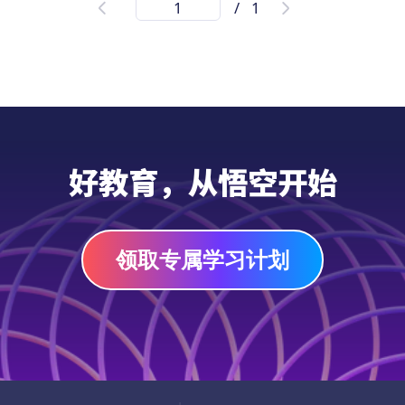
/
1
大家知道中国传统节日中秋节的由来、习俗、
传说故事吗？想知道中秋节这天除了赏月、吃
月饼、赏桂花还有哪些传统的习俗活动吗？快
来下载这本PDF版本的中秋主题趣味书吧！本
书设计了中文识字卡、字帖练习、诗句填空、
猜灯谜、DIY互动游戏等多个学习版块，帮助
PDF
3-12岁的幼儿或小学生在游戏中快乐地学习了
好教育，从悟空开始
解中秋节文化和相关中文知识，并培养孩子的
观察能力、思维能力、动手能力和创造力。
领取专属学习计划