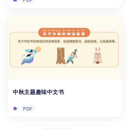
现代汉语常用汉字表3500字PDF
《现代汉语常用汉字表3500字》这份精心编
辑的免费汉字词表PDF涵盖了现代汉语中最常
用和基础的3500个汉字，每个汉字不仅给出
了准确的读音拼音，还列举了常见的词语组
合,让学习者在记忆字形的同时，也能学会如
何运用这些字构建词汇。可供各位家长和老师
PDF
想要让3-15岁的幼儿或中小学生学习掌握基础
的汉字，拓展词汇量，为提升阅读理解和语言
表达能力打下良好的基础吗？快来免费下载这
中秋主题趣味中文书
份常用汉字表吧！
PDF
中秋主题趣味中文书