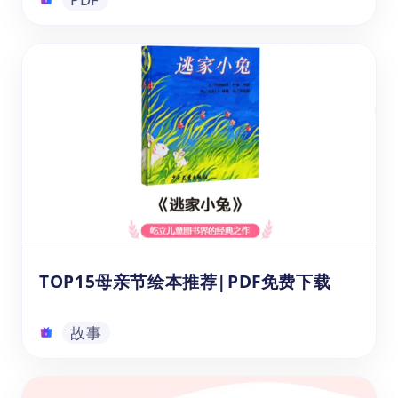
现代汉语常用汉字表3500字PDF
《现代汉语常用汉字表3500字》这份精心编
辑的免费汉字词表PDF涵盖了现代汉语中最常
用和基础的3500个汉字，每个汉字不仅给出
了准确的读音拼音，还列举了常见的词语组
合,让学习者在记忆字形的同时，也能学会如
何运用这些字构建词汇。可供各位家长和老师
PDF
想要让3-15岁的幼儿或中小学生学习掌握基础
的汉字，拓展词汇量，为提升阅读理解和语言
表达能力打下良好的基础吗？快来免费下载这
TOP15母亲节绘本推荐|PDF免费下载
份常用汉字表吧！
故事
TOP15母亲节绘本推荐|PDF免费下载