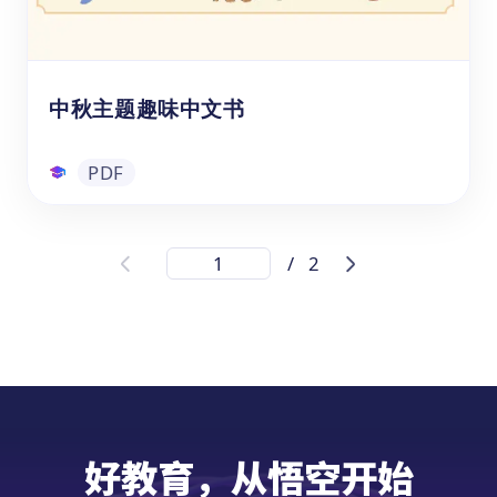
的起源，讲述屈原投江的悲壮故事，让孩子理
视频
解节日背后的历史意义。
中秋主题趣味中文书
PDF
中秋主题趣味中文书
/
2
大家知道中国传统节日中秋节的由来、习俗、
传说故事吗？想知道中秋节这天除了赏月、吃
月饼、赏桂花还有哪些传统的习俗活动吗？快
来下载这本PDF版本的中秋主题趣味书吧！本
书设计了中文识字卡、字帖练习、诗句填空、
猜灯谜、DIY互动游戏等多个学习版块，帮助
PDF
3-12岁的幼儿或小学生在游戏中快乐地学习了
好教育，从悟空开始
解中秋节文化和相关中文知识，并培养孩子的