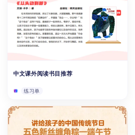
母亲节绘本推荐，
《了不起的妈妈》经典亲子
绘本合集，专为3-8岁儿童设计，通过15个温
馨故事展现不同文化背景下的母爱智慧。这套
获奖绘本合集涵盖情感认知、生命教育、成长
陪伴等主题，帮助孩子理解亲情内涵，培养共
情能力与语言表达力。幼儿园至小学低年级孩
故事
子均可通过亲子共读，在《猜猜我有多爱你》
《逃家小兔》等经典故事中感受爱的力量。可
以立即免费下载，让阅读成为母亲节最好的礼
中文课外阅读书目推荐
物！
练习单
中文课外阅读书目推荐
【三十本经典课外阅读书单】为学龄前儿童、
1-12年级青少年提供30本2024年新版经典课