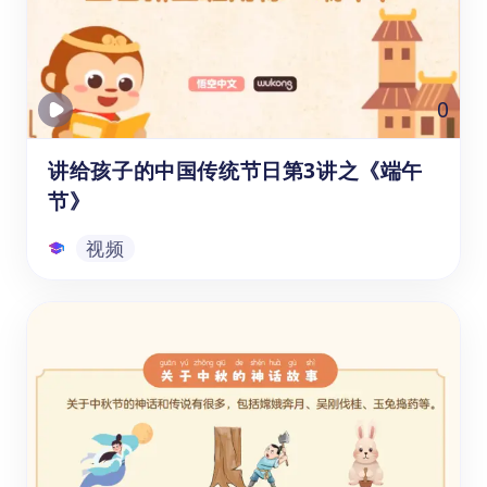
外阅读书单。书单根据孩子5个成长阶段，分
别为3-5岁、6-8岁、9-11岁、12-14岁、15-
18岁各推荐6本符合相应儿童群体认知规律与
阅读兴趣的课外读物。经典课外书籍可以帮助
练习单
0
儿童在阅读中学习中文的同时，深化理解与思
考能力，培养阅读习惯与个人品德。
讲给孩子的中国传统节日第3讲之《端午
节》
视频
讲给孩子的中国传统节日第3讲之《端午
节》
本系列学习资源是为6-12岁的1-6年级学生录
制的中国传统节日文化视频课程，它对中国十
个传统节日的起源、历史发展、民俗活动等内
容进行了细致全面的介绍。本课将介绍端午节