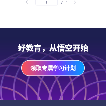
/
1
频解释
通过【成语故事《草木皆兵》故事、近反义
词、例句的】音频学习资源，帮助学前至小学
六年级（3-12岁）海外孩子和学生学习中文成
语。这个音频资源有助于提高他们的中文听力
和口语技能，同时激发他们对学习中文的兴
音频
趣。此外，它还加深了他们对中文语言和文化
好教育，从悟空开始
的理解，培养了批判性思维和反思能力。
领取专属学习计划