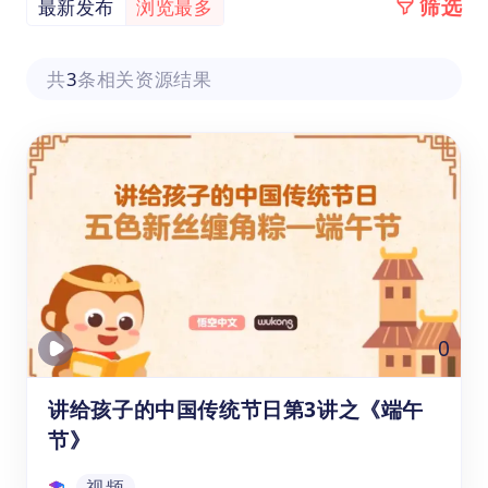
筛选
最新发布
浏览最多
共
3
条相关资源结果
0
讲给孩子的中国传统节日第3讲之《端午
节》
视频