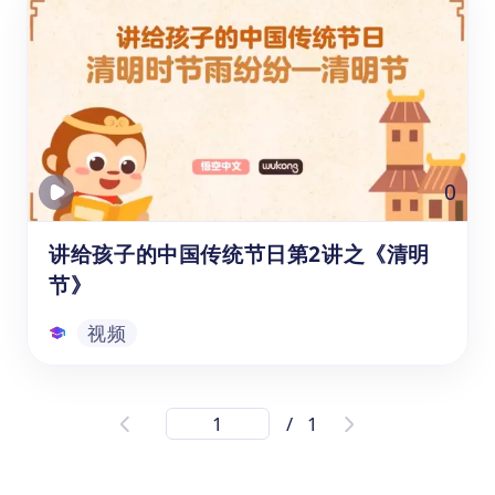
节》
本系列学习资源是为6-12岁的1-6年级学生录
制的中国传统文化视频课程，它对中国十个传
统节日的起源、历史发展、民俗活动等内容进
行了细致全面的介绍。本课将向孩子们展示元
宵节的起源、习俗、特色美食以及文化内涵，
视频
0
让孩子们在轻松愉快的氛围中了解并体验这个
富有传统韵味的节日。
讲给孩子的中国传统节日第2讲之《清明
节》
视频
讲给孩子的中国传统节日第2讲之《清明
/
1
节》
本系列学习资源是为6-12岁的1-6年级学生录