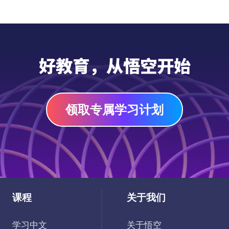
制的中国传统节日文化视频课程，它对中国十
个传统节日的起源、历史发展、民俗活动等内
容进行了细致全面的介绍。本课将向孩子们介
绍清明节的起源、历史、习俗以及文化内涵，
视频
让孩子们在轻松愉快的氛围中感受中国传统文
好教育，从悟空开始
化的魅力。
领取专属学习计划
课程
关于我们
学习中文
关于悟空