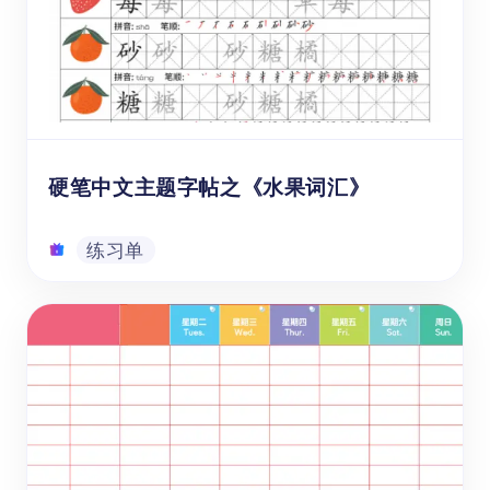
外阅读书单。书单根据孩子5个成长阶段，分
别为3-5岁、6-8岁、9-11岁、12-14岁、15-
18岁各推荐6本符合相应儿童群体认知规律与
阅读兴趣的课外读物。经典课外书籍可以帮助
练习单
儿童在阅读中学习中文的同时，深化理解与思
考能力，培养阅读习惯与个人品德。
硬笔中文主题字帖之《水果词汇》
练习单
硬笔中文主题字帖之《水果词汇》
这本《水果词汇》中文字帖面向年龄在6-12岁
的海外1-6年级学生，通过系统性地练习汉字
书写，聚焦于日常生活中常见的水果词汇，有
效衔接母语文化和提升中文书写技能，增进孩
子们对中国文字艺术的欣赏和创作能力。