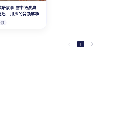
故事由来。通过故事主人公
国学生学习经典中文成语故事。
成语故事-雪中送炭典
音频
音频
的成长经历，孩子们也会学
这个音频主要讲述了“田忌赛
意思、用法的音频解释
强调了持之以恒、坚持不懈
马”这一成语背后的历史典故，
神和远大的理想对于实现梦
以及孙膑在比赛中使用的竞争策
音频
重要性。立即下载这个音频
略。不仅能提高学生中文的口
，为孩子们的中文学习之旅
语、听力水平，也能帮助学生了
成语故事-雪中送炭典
乐趣和教育价值。
解传统文化，培养思维能力。
意思、用法的音频解释
1
【成语故事《雪中送炭》的
、意思、用法】的音频学习
能够帮助学龄前至1-6年
-12岁）的海外孩子和中国
学习经典中文成语故事。这
音频
主要讲述了“雪中送炭”这
语背后的历史典故，以及在
生活中的具体内涵和使用方
不仅能提高学生中文的口
听力水平，也能帮助学生了
统文化，培养品德和修养。