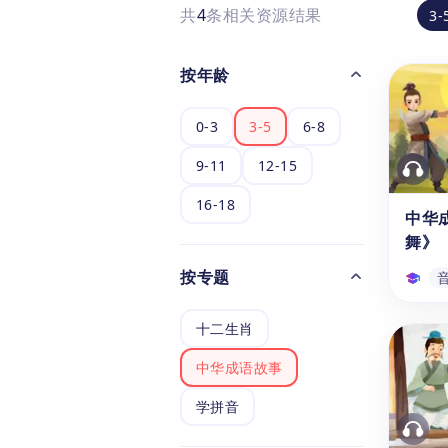
共
4
条相关资源结果
3-
按年龄
0-3
3-5
6-8
9-11
12-15
16-18
中华
舞》
按专题
十二生肖
中华
舞》
中华成语故事
通过
起舞的
学拼音
岁的学
生可以