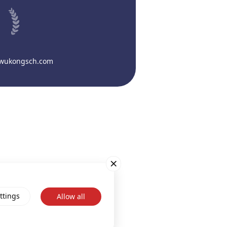
@wukongsch.com
ttings
Allow all