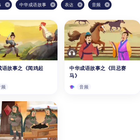
中华成语故事
表达
音频
5
成语故事之《闻鸡起
中华成语故事之《田忌赛
马》
音频
音频
成语故事之《闻鸡起
中华成语故事之《田忌赛
马》
学习《中华成语故事|闻鸡
使用【成语故事《田忌赛马》的
音频解析》，年龄为3-8
典故、策略、启示用法】的音频
前至1-3年级的孩子或学
学习资源，能帮助学龄前至1-6
了解成语“闻鸡起舞”的含
年级（3-12岁）的海外孩子和中