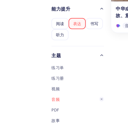
义和
中华
能力提升
祖替
故、
习到
阅读
表达
书写
的精
想的
听力
资源
中华
增添
故、
主题
使用
典故
练习单
资源，
级（3
练习册
学生
个音频
视频
一成
现代
音频
法。
PDF
语、
解传
故事