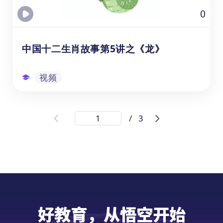
意。
视频
0
中国十二生肖故事第5讲之《龙》
视频
中国十二生肖故事第5讲之《龙》
/
3
通过观看的生肖龙视频课资源，可以帮助年龄
在3-8岁的幼儿园、学前班和1-3年级的学生，
在学习中文和文化教育时提升他们的听力和理
解能力。这个视频资源涵盖了中国龙文化的相
关知识，包括龙在十二生肖中的排名、龙的形
象和能力，以及与龙相关的故事传说。通过观
视频
看视频，学生学习龙相关词汇，并提升中文听
好教育，从悟空开始
力和理解能力，培养对龙文化的兴趣和认知。