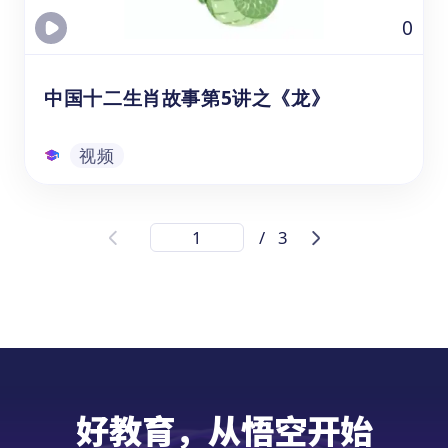
意。
视频
0
中国十二生肖故事第5讲之《龙》
视频
中国十二生肖故事第5讲之《龙》
/
3
通过观看的生肖龙视频课资源，可以帮助年龄
在3-8岁的幼儿园、学前班和1-3年级的学生，
在学习中文和文化教育时提升他们的听力和理
解能力。这个视频资源涵盖了中国龙文化的相
关知识，包括龙在十二生肖中的排名、龙的形
象和能力，以及与龙相关的故事传说。通过观
视频
看视频，学生学习龙相关词汇，并提升中文听
好教育，从悟空开始
力和理解能力，培养对龙文化的兴趣和认知。