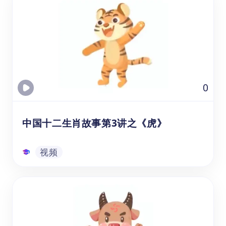
【中国文化之十二生肖-狗的故事】这个在线
视频课程资源，3到6岁（幼儿园、学前班、
一年级）的孩子或学生可以跟着悟空中文的老
师一起了解关于生肖狗的中国童话故事，并通
过互动、讨论等方式培养激发他们学习中文的
兴趣,还可以锻炼中文听力和尝试用中文跟
视频
0
读、转述故事等方式来练习中文口语表达。
中国十二生肖故事第3讲之《虎》
视频
中国十二生肖故事第3讲之《虎》
通过观看的生肖虎视频课资源，可以帮助年龄
在3-8岁的幼儿园、学前班和1-3年级的学生，