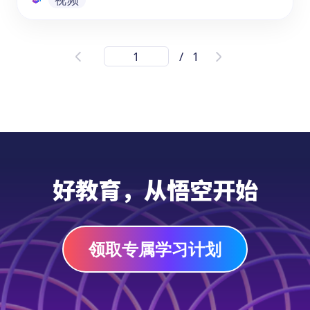
中国十二生肖故事第7讲之《马》
/
1
《十二生肖-马|中国文化在线录播课》适合3-
8岁的幼儿园、学前班和1-3年级的学生，提升
他们在学习中文时的判断力。通过这个课程，
他们将深入了解马在十二生肖中的地位、习性
和文化背景。通过观看这个视频，孩子们将学
会根据资源内容进行分析和判断，培养思考和
视频
理解能力。这个中文学习资源将为他们打开探
好教育，从悟空开始
索中国文化的大门，并在学习中文时提供有趣
而富有启发性的体验。
领取专属学习计划