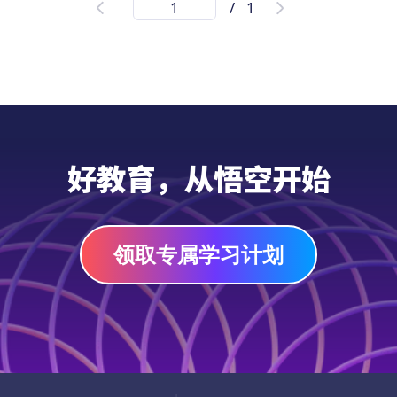
/
1
《学中文|父亲节礼物：中文学习特刊》是一
本为启蒙、幼儿园和小学1-6年级学生精心设
计的父亲节特刊，通过对本书五个模块内容的
学习、理解和应用，既能帮助3-11岁的孩子提
高中文听、说、读、写能力，又能锻炼他们的
专注力和动手能力，最重要的是还能培养孩子
练习单
对父亲的感恩之心以及对家庭的责任心。
好教育，从悟空开始
领取专属学习计划