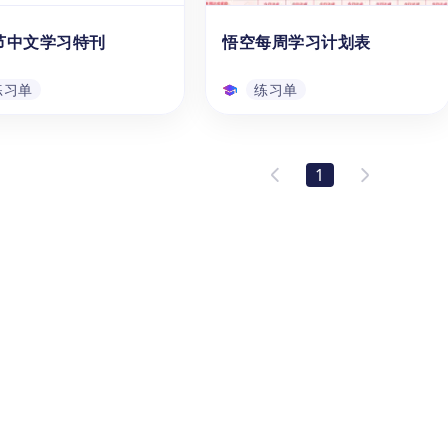
在线下载，让家长和老师帮
年级、三年级）的孩子或学生，
练习单
练习单
节中文学习特刊
悟空每周学习计划表
园和小学1-3年级（3-8
在学习中文时提升他们的看图识
的儿童，掌握这些常见部首
字，拼音识字的能力。
状、读音和意义，并逐步建
练习单
练习单
完整的汉字偏旁部首知识体
快来免费下载资料，开启汉
节中文学习特刊
悟空每周学习计划表
画部首的学习之旅吧！
中文|父亲节礼物：中文学
通过【每周学习计划表】这个学
1
刊》是一本为启蒙、幼儿园
习资源，帮助学前至小学六年级
1-6年级学生精心设计的
（3-18岁）的孩子和学生，组织
节特刊，通过对本书五个模
和规划从学习活动，提高学习效
容的学习、理解和应用，既
率。它可以帮助学生合理安排学
3-11岁的孩子提高中文
习时间，分配时间给不同的科目
练习单
练习单
说、读、写能力，又能锻炼
或任务，提醒他们完成作业和准
的专注力和动手能力，最重
备考试。
是还能培养孩子对父亲的感
心以及对家庭的责任心。