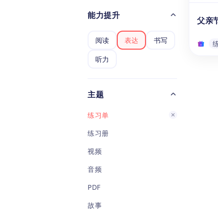
免费
能力提升
父亲
助幼儿
岁）
阅读
表达
书写
的形
立起
听力
系。
父亲
字笔
《学
主题
习特
和小学
父亲
练习单
块内
练习册
能帮助
听、
视频
他们
要的
音频
恩之
PDF
故事