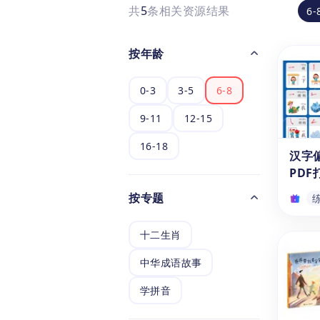
共
5
条相关资源结果
6-
按年龄
0-3
3-5
6-8
9-11
12-15
16-18
汉字
PDF
按专题
十二生肖
汉字
PDF
中华成语故事
这份P
首表
学拼音
划）
部首查