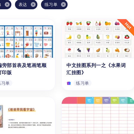
表达
练习单
8
偏旁部首表及笔画笔顺
中文挂图系列一之《水果词
打印版
汇挂图》
练习单
练习单
偏旁部首表及笔画笔顺
中文挂图系列一之《水果词
打印版
汇挂图》
DF版本的中文汉字偏旁部
通过【49个常见水果名称（拼
是非常实用的笔画（笔
音）】这个免费且可下载的PDF
、笔顺学习材料和汉字偏旁
中文学习资源，可以帮助3到9岁
询表。这份PDF资料可以
（幼儿园、学前班、一年级、二