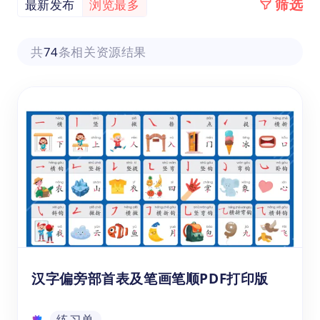
筛选
最新发布
浏览最多
共
74
条相关资源结果
汉字偏旁部首表及笔画笔顺PDF打印版
练习单