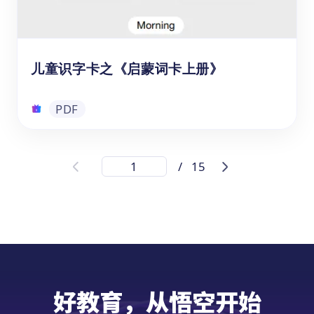
练习单
儿童识字卡之《启蒙词卡上册》
PDF
儿童识字卡之《启蒙词卡上册》
/
15
这份PDF格式的《启蒙词卡》内容丰富，涵盖
时间表达、颜色认知、自然元素以及方向概念
的中文词汇。每张识字卡都包含中文、英文、
拼音和图片，可以帮助3-6岁的海外儿童以图
文结合的方式轻松记忆词汇，享受学中文的乐
趣。通过反复练习词卡上的词汇，孩子们的中
PDF
文词汇量以及口语表达、阅读理解技能都会得
好教育，从悟空开始
到显著提升。快来免费下载识字卡，让孩子快