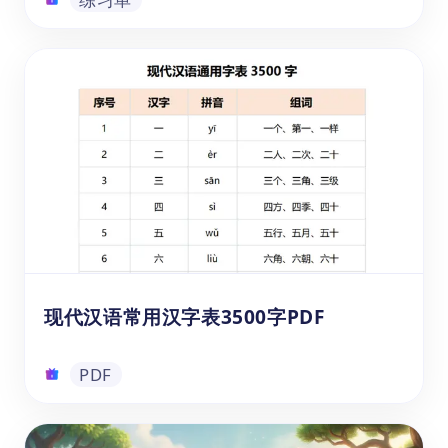
汉字偏旁部首表及笔画笔顺PDF打印版
这份PDF版本的中文汉字偏旁部首表是非常实
用的笔画（笔划）、笔顺学习材料和汉字偏旁
部首查询表。这份PDF资料可以免费在线下
载，让家长和老师帮助幼儿园和小学1-3年级
（3-8岁）的儿童，掌握这些常见部首的形
状、读音和意义，并逐步建立起完整的汉字偏
练习单
旁部首知识体系。快来免费下载资料，开启汉
字笔画部首的学习之旅吧！
现代汉语常用汉字表3500字PDF
PDF
现代汉语常用汉字表3500字PDF