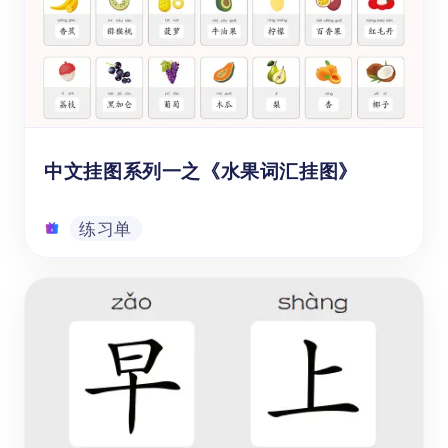
石。一日，天空突然雷鸣电闪，风雨交加。在
这天地交合之际，仙石突然迸裂，从中蹦出一
只石猴。这只石猴目光炯炯，聪明伶俐，身材
矫健，仿佛天生就带着一股不凡的气质。这只
视频
石猴是何方神圣？它身上有什么过人之处？未
来它会又会遇到哪些神奇的经历和动人的成长
故事呢？
中文挂图系列一之《水果词汇挂图》
练习单
中文挂图系列一之《水果词汇挂图》
通过【49个常见水果名称（拼音）】这个免
费且可下载的PDF中文学习资源，可以帮助3
到9岁（幼儿园、学前班、一年级、二年级、
三年级）的孩子或学生，在学习中文时提升他
们的看图识字，拼音识字的能力。