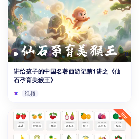
《现代汉语常用汉字表3500字》这份精心编
辑的免费汉字词表PDF涵盖了现代汉语中最常
用和基础的3500个汉字，每个汉字不仅给出
了准确的读音拼音，还列举了常见的词语组
合,让学习者在记忆字形的同时，也能学会如
何运用这些字构建词汇。可供各位家长和老师
PDF
0
想要让3-15岁的幼儿或中小学生学习掌握基础
的汉字，拓展词汇量，为提升阅读理解和语言
表达能力打下良好的基础吗？快来免费下载这
讲给孩子的中国名著西游记第1讲之《仙
份常用汉字表吧！
石孕育美猴王》
视频
讲给孩子的中国名著西游记第1讲之《仙
石孕育美猴王》
在遥远的古代，天地间存在着一块神奇的仙