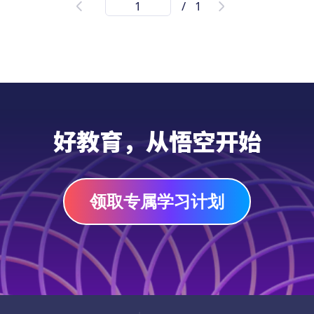
/
1
频解释
通过【成语故事《草木皆兵》故事、近反义
词、例句的】音频学习资源，帮助学前至小学
六年级（3-12岁）海外孩子和学生学习中文成
语。这个音频资源有助于提高他们的中文听力
和口语技能，同时激发他们对学习中文的兴
音频
趣。此外，它还加深了他们对中文语言和文化
好教育，从悟空开始
的理解，培养了批判性思维和反思能力。
领取专属学习计划