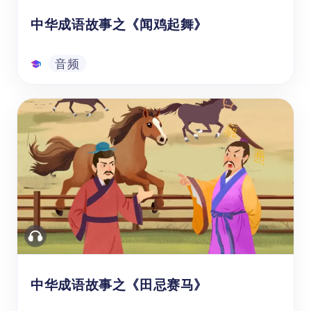
中华成语故事之《闻鸡起舞》
音频
中华成语故事之《闻鸡起舞》
通过学习《中华成语故事|闻鸡起舞的音频解
析》，年龄为3-8岁的学前至1-3年级的孩子或
学生可以了解成语“闻鸡起舞”的含义和故事由
来。通过故事主人公祖替的成长经历，孩子们
也会学习到强调了持之以恒、坚持不懈的精神
和远大的理想对于实现梦想的重要性。立即下
音频
载这个音频资源，为孩子们的中文学习之旅增
添乐趣和教育价值。
中华成语故事之《田忌赛马》