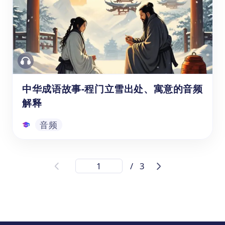
用法】的音频学习资源，能够帮助学龄前至1-
6年级（3-12岁）的海外孩子和中国学生学习
经典中文成语故事。这个音频主要讲述了“雪
中送炭”这一成语背后的历史典故，以及在现
音频
代生活中的具体内涵和使用方法。不仅能提高
学生中文的口语、听力水平，也能帮助学生了
解传统文化，培养品德和修养。
中华成语故事-程门立雪出处、寓意的音频
解释
音频
中华成语故事-程门立雪出处、寓意的音
/
3
频解释
中国成语故事《程门立雪》这个音频学习资
源，可以帮助学前至小学六年级（3-12岁）的
孩子和学生学习中文，了解中国成语"程门立