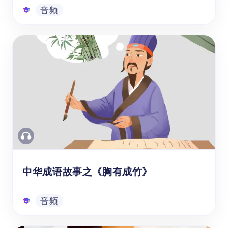
音频
中华成语故事之《田忌赛马》
使用【成语故事《田忌赛马》的典故、策略、
启示用法】的音频学习资源，能帮助学龄前至
1-6年级（3-12岁）的海外孩子和中国学生学
习经典中文成语故事。这个音频主要讲述
了“田忌赛马”这一成语背后的历史典故，以及
孙膑在比赛中使用的竞争策略。不仅能提高学
音频
生中文的口语、听力水平，也能帮助学生了解
传统文化，培养思维能力。
中华成语故事之《胸有成竹》
音频