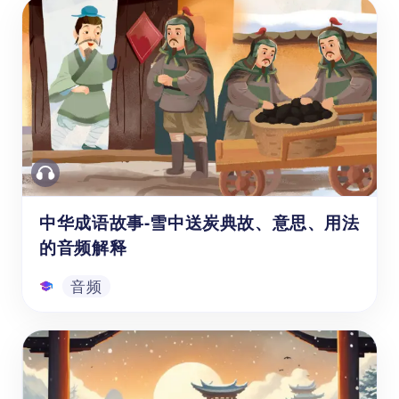
中华成语故事之《胸有成竹》
使用【成语故事《胸有成竹》的典故、出处、
寓意】的音频学习资源，能帮助学龄前至1-6
年级（3-12岁）的海外孩子和中国学生学习经
典中文成语故事。这个音频主要讲述了“胸有
成竹”这一成语背后的人物故事和来源出处。
不仅能提高学生中文的口语、听力水平，也能
音频
帮助学生了解传统文化，培养沉着冷静的为人
处世态度。
中华成语故事-雪中送炭典故、意思、用法
的音频解释
音频
中华成语故事-雪中送炭典故、意思、用
法的音频解释
使用【成语故事《雪中送炭》的典故、意思、