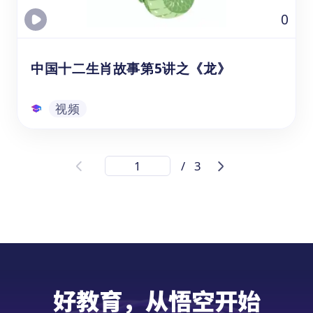
意。
视频
0
中国十二生肖故事第5讲之《龙》
视频
中国十二生肖故事第5讲之《龙》
/
3
通过观看的生肖龙视频课资源，可以帮助年龄
在3-8岁的幼儿园、学前班和1-3年级的学生，
在学习中文和文化教育时提升他们的听力和理
解能力。这个视频资源涵盖了中国龙文化的相
关知识，包括龙在十二生肖中的排名、龙的形
象和能力，以及与龙相关的故事传说。通过观
视频
看视频，学生学习龙相关词汇，并提升中文听
好教育，从悟空开始
力和理解能力，培养对龙文化的兴趣和认知。