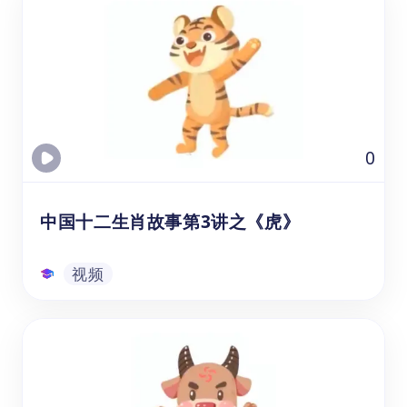
【中国文化之十二生肖-狗的故事】这个在线
视频课程资源，3到6岁（幼儿园、学前班、
一年级）的孩子或学生可以跟着悟空中文的老
师一起了解关于生肖狗的中国童话故事，并通
过互动、讨论等方式培养激发他们学习中文的
兴趣,还可以锻炼中文听力和尝试用中文跟
视频
0
读、转述故事等方式来练习中文口语表达。
中国十二生肖故事第3讲之《虎》
视频
中国十二生肖故事第3讲之《虎》
通过观看的生肖虎视频课资源，可以帮助年龄
在3-8岁的幼儿园、学前班和1-3年级的学生，