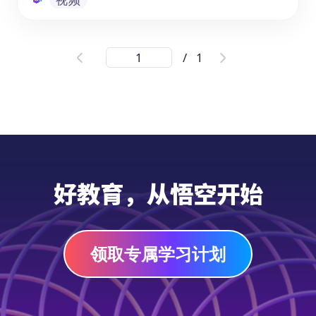
中国十二生肖故事第7讲之《马》
/
1
《十二生肖-马|中国文化在线录播课》适合3-
8岁的幼儿园、学前班和1-3年级的学生，提升
他们在学习中文时的判断力。通过这个课程，
他们将深入了解马在十二生肖中的地位、习性
和文化背景。通过观看这个视频，孩子们将学
会根据资源内容进行分析和判断，培养思考和
视频
理解能力。这个中文学习资源将为他们打开探
好教育，从悟空开始
索中国文化的大门，并在学习中文时提供有趣
而富有启发性的体验。
领取专属学习计划