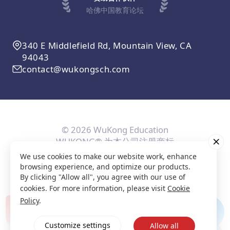
哈佛中国教育论坛
340 E Middlefield Rd, Mountain View, CA
94043
contact@wukongsch.com
© 2026 WuKong Education
WUKONG® 为本公司注册商标
We use cookies to make our website work, enhance
用户协议
隐私条款
Cookie政策
隐私设置
browsing experience, and optimize our products.
By clicking "Allow all", you agree with our use of
cookies. For more information, please visit
Cookie
Policy
.
Customize settings
Allow all