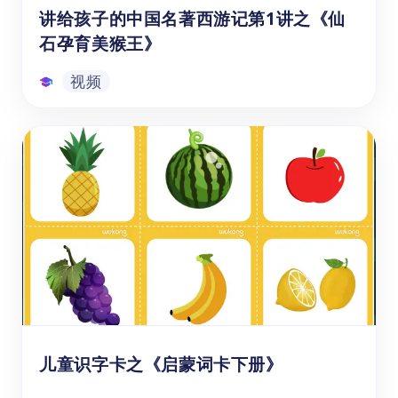
讲给孩子的中国名著西游记第1讲之《仙
石孕育美猴王》
视频
讲给孩子的中国名著西游记第1讲之《仙
石孕育美猴王》
在遥远的古代，天地间存在着一块神奇的仙
石。一日，天空突然雷鸣电闪，风雨交加。在
这天地交合之际，仙石突然迸裂，从中蹦出一
只石猴。这只石猴目光炯炯，聪明伶俐，身材
矫健，仿佛天生就带着一股不凡的气质。这只
视频
石猴是何方神圣？它身上有什么过人之处？未
来它会又会遇到哪些神奇的经历和动人的成长
故事呢？
儿童识字卡之《启蒙词卡下册》