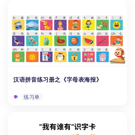
讲给孩子的中国名著西游记第10讲之
《悟空大闹五庄观》
唐僧师徒四人行至五庄观，据说观内有一棵人
参果树，三千年开花，三千年结果，三千年成
熟，食之可长生不老。孙悟空因为口渴和嘴馋
偷吃了人参果，被观里的童子责备后，一怒之
下将果树连根拔起。镇元子回来后非常生气，
视频
以唐僧威胁孙悟空救活人参果树。孙悟空是否
能够认识到自己的过错，找到弥补的方法，修
复与镇元大仙的关系？
汉语拼音练习册之《字母表海报》
练习单
汉语拼音练习册之《字母表海报》
这张汉语拼音声母、韵母海报是一张专为6-11
岁海外儿童，即1-6年级学生设计的系统性中