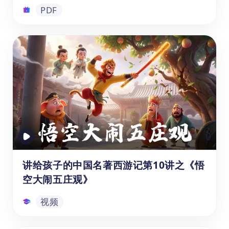
PDF
儿童识字卡之《启蒙词卡下册》
这套免费可下载的幼儿启蒙词卡旨在通过有趣
的方式帮助孩子们学习基础词汇，促进语言发
展和认知能力。内容涵盖日常生活中的主题，
如时间、动物、蔬菜水果、人物关系、身体器
官以及颜色和数字。采用图文结合的设计，能
吸引孩子们的注意力，增强他们的学习兴趣，
PDF
0
非常适合家庭和幼儿园使用。快来下载，和孩
子们一起开启有趣的学习之旅吧！
讲给孩子的中国名著西游记第10讲之《悟
空大闹五庄观》
视频