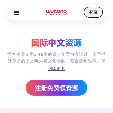
Cookie Manager
登录
国际中文资源
悟空中文专为3-18岁的青少年学习者设计，全面提
升孩子的中文听力与文化理解。整合音频故事、视
频、互动PDF等多种形式的材料。内容包含成语故
阅读更多
事、节日课程与卡片游戏等，旨在趣味互动中有效
提升声调辨识力、词汇量与整体理解能力。同时深
注册免费领资源
入感受中华经典故事与现代语言应用场景。