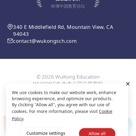
哈佛中国教育论坛
340 E Middlefield Rd, Mountain View, CA
94043
contact@wukongsch.com
© 2026 WuKong Education
WUKONG® 为本公司注册商标
We use cookies to make our website work, enhance
用户协议
隐私条款
Cookie政策
隐私设置
browsing experience, and optimize our products.
By clicking "Allow all", you agree with our use of
cookies. For more information, please visit
Cookie
Policy
.
Customize settings
Allow all