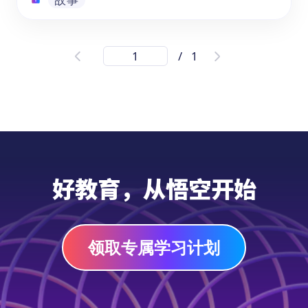
TOP15母亲节绘本推荐|PDF免费下载
/
1
母亲节绘本推荐，
《了不起的妈妈》经典亲子
绘本合集，专为3-8岁儿童设计，通过15个温
馨故事展现不同文化背景下的母爱智慧。这套
获奖绘本合集涵盖情感认知、生命教育、成长
陪伴等主题，帮助孩子理解亲情内涵，培养共
情能力与语言表达力。幼儿园至小学低年级孩
故事
子均可通过亲子共读，在《猜猜我有多爱你》
好教育，从悟空开始
《逃家小兔》等经典故事中感受爱的力量。可
以立即免费下载，让阅读成为母亲节最好的礼
物！
领取专属学习计划