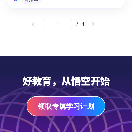
圣诞特刊之ELA英语阅读练习册
/
1
《学英语|ELA英语阅读练习册：圣诞特刊》
借助美国本土的圣诞节民俗风情，将一系列圣
诞元素融入阅读材料文本及题目中。它面向7-
11岁的儿童，尤其适合2-6年级的学生群体。
本书在讲述圣诞节传统习俗的同时，以ELA课
程的考察重点与主要题型为基础设置题目，让
习题单
孩子在沉浸于节日氛围的同时提升英语阅读技
好教育，从悟空开始
巧。
领取专属学习计划