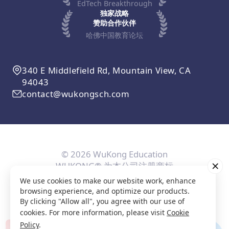
EdTech Breakthrough
独家战略
赞助合作伙伴
哈佛中国教育论坛
340 E Middlefield Rd, Mountain View, CA
94043
contact@wukongsch.com
© 2026 WuKong Education
WUKONG® 为本公司注册商标
We use cookies to make our website work, enhance
用户协议
隐私条款
Cookie政策
隐私设置
browsing experience, and optimize our products.
By clicking "Allow all", you agree with our use of
cookies. For more information, please visit
Cookie
Policy
.