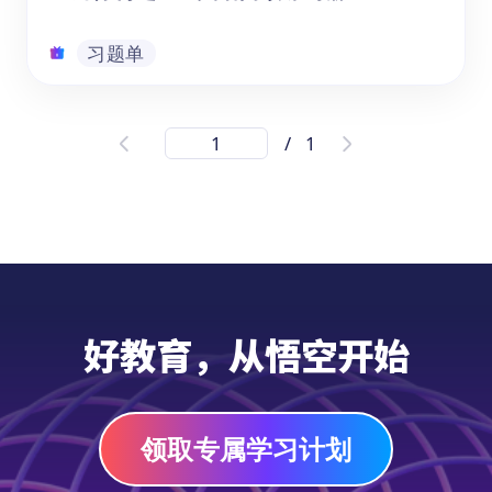
习题单
圣诞特刊之ELA英语阅读练习册
/
1
《学英语|ELA英语阅读练习册：圣诞特刊》
借助美国本土的圣诞节民俗风情，将一系列圣
诞元素融入阅读材料文本及题目中。它面向7-
11岁的儿童，尤其适合2-6年级的学生群体。
本书在讲述圣诞节传统习俗的同时，以ELA课
程的考察重点与主要题型为基础设置题目，让
习题单
孩子在沉浸于节日氛围的同时提升英语阅读技
好教育，从悟空开始
巧。
领取专属学习计划