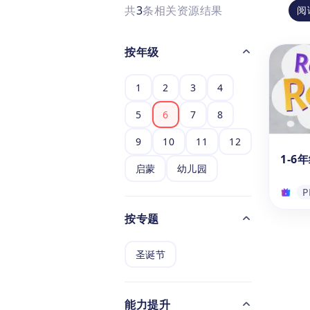
共
3
条相关资源结果
阅
按年级
1
2
3
4
5
6
7
8
9
10
11
12
1-6
启蒙
幼儿园
P
按专题
1-6
悟空E
圣诞节
12
南，
选题
能力提升
文读