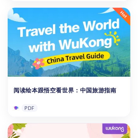
1-6年级ELA推荐阅读书单
悟空ELA推荐阅读书单是专为6-12岁学生量身
定制的分级阅读指南，覆盖小学1至6年级。
书单精选题材丰富、难度递进的优质英文读
物，既有轻松有趣的入门故事，也有引人深思
的进阶文本，兼顾不同阅读水平与兴趣偏好，
旨在通过多元阅读体验激发孩子的想象力、培
PDF
养批判思维，并持续拓展其认知边界与英语能
力。
阅读绘本跟悟空看世界：中国旅游指南
PDF
阅读绘本跟悟空看世界：中国旅游指南