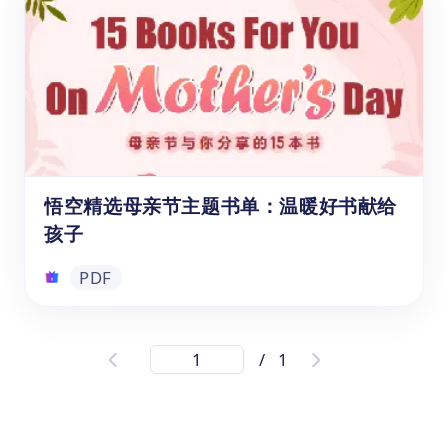
《跟着悟空游中国》是悟空中文专为儿童打造
的地理文化阅读绘本。全书以"小悟空"为向
导，分六大区域系统介绍中国最具代表性的自
然奇观与人文古迹，涵盖华中、华东、华北、
东北、华南、西南、西北等地标景点。每一站
都配有生动的图文内容，帮助孩子在阅读中建
PDF
立对中国地理与文化的整体认知，是中文学习
与国情教育的优质读物。
悟空精选母亲节主题书单：温暖好书献给
孩子
PDF
悟空精选母亲节主题书单：温暖好书献给
/
1
孩子
母爱是一本永远也读不完的书。这份悟空精选
母亲节主题书单专为7-13岁孩子打造，收录