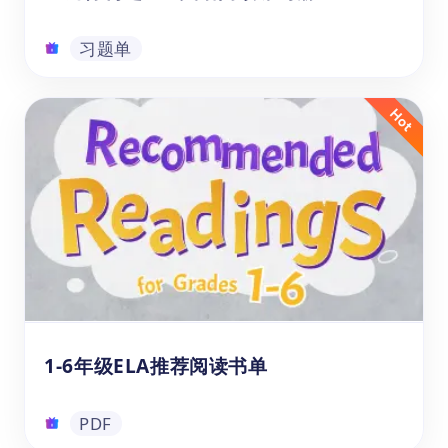
习题单
圣诞特刊之ELA英语阅读练习册
《学英语|ELA英语阅读练习册：圣诞特刊》
借助美国本土的圣诞节民俗风情，将一系列圣
诞元素融入阅读材料文本及题目中。它面向7-
11岁的儿童，尤其适合2-6年级的学生群体。
本书在讲述圣诞节传统习俗的同时，以ELA课
程的考察重点与主要题型为基础设置题目，让
习题单
孩子在沉浸于节日氛围的同时提升英语阅读技
巧。
1-6年级ELA推荐阅读书单
PDF