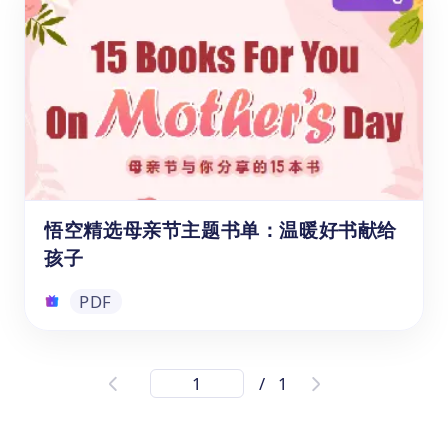
《跟着悟空游中国》是悟空中文专为儿童打造
的地理文化阅读绘本。全书以"小悟空"为向
导，分六大区域系统介绍中国最具代表性的自
然奇观与人文古迹，涵盖华中、华东、华北、
东北、华南、西南、西北等地标景点。每一站
都配有生动的图文内容，帮助孩子在阅读中建
PDF
立对中国地理与文化的整体认知，是中文学习
与国情教育的优质读物。
悟空精选母亲节主题书单：温暖好书献给
孩子
PDF
悟空精选母亲节主题书单：温暖好书献给
/
1
孩子
母爱是一本永远也读不完的书。这份悟空精选