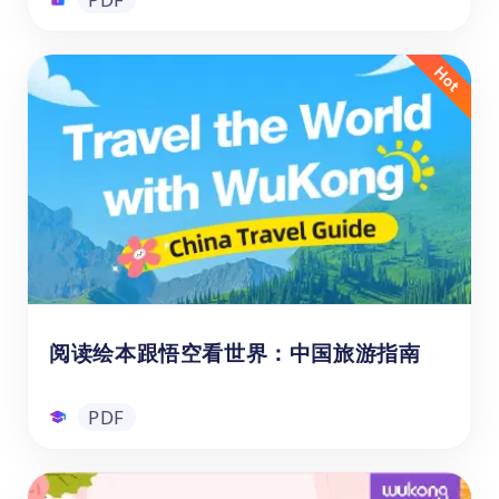
1-6年级ELA推荐阅读书单
悟空ELA推荐阅读书单是专为6-12岁学生量身
定制的分级阅读指南，覆盖小学1至6年级。
书单精选题材丰富、难度递进的优质英文读
物，既有轻松有趣的入门故事，也有引人深思
的进阶文本，兼顾不同阅读水平与兴趣偏好，
旨在通过多元阅读体验激发孩子的想象力、培
PDF
养批判思维，并持续拓展其认知边界与英语能
力。
阅读绘本跟悟空看世界：中国旅游指南
PDF
阅读绘本跟悟空看世界：中国旅游指南