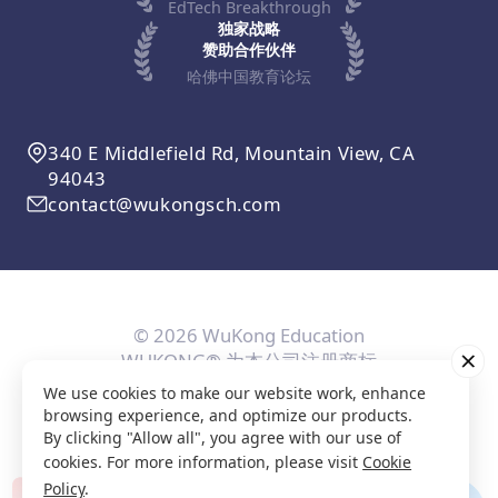
EdTech Breakthrough
独家战略
赞助合作伙伴
哈佛中国教育论坛
340 E Middlefield Rd, Mountain View, CA
94043
contact@wukongsch.com
© 2026 WuKong Education
WUKONG® 为本公司注册商标
We use cookies to make our website work, enhance
用户协议
隐私条款
Cookie政策
隐私设置
browsing experience, and optimize our products.
By clicking "Allow all", you agree with our use of
cookies. For more information, please visit
Cookie
Policy
.