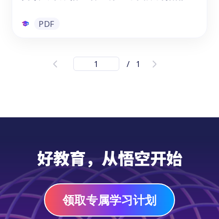
PDF
阅读绘本跟悟空看世界：中国旅游指南
/
1
《跟着悟空游中国》是悟空中文专为儿童打造
的地理文化阅读绘本。全书以"小悟空"为向
导，分六大区域系统介绍中国最具代表性的自
然奇观与人文古迹，涵盖华中、华东、华北、
东北、华南、西南、西北等地标景点。每一站
都配有生动的图文内容，帮助孩子在阅读中建
PDF
立对中国地理与文化的整体认知，是中文学习
好教育，从悟空开始
与国情教育的优质读物。
领取专属学习计划