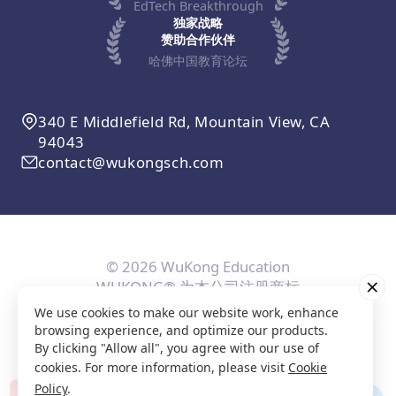
EdTech Breakthrough
独家战略
赞助合作伙伴
哈佛中国教育论坛
340 E Middlefield Rd, Mountain View, CA
94043
contact@wukongsch.com
© 2026 WuKong Education
WUKONG® 为本公司注册商标
We use cookies to make our website work, enhance
用户协议
隐私条款
Cookie政策
隐私设置
browsing experience, and optimize our products.
By clicking "Allow all", you agree with our use of
cookies. For more information, please visit
Cookie
Policy
.