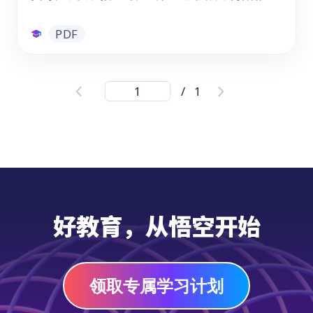
PDF
阅读绘本跟悟空看世界：中国旅游指南
/
1
《跟着悟空游中国》是悟空中文专为儿童打造
的地理文化阅读绘本。全书以"小悟空"为向
导，分六大区域系统介绍中国最具代表性的自
然奇观与人文古迹，涵盖华中、华东、华北、
东北、华南、西南、西北等地标景点。每一站
都配有生动的图文内容，帮助孩子在阅读中建
PDF
立对中国地理与文化的整体认知，是中文学习
好教育，从悟空开始
与国情教育的优质读物。
领取专属学习计划