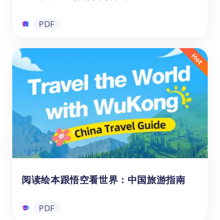
PDF
1-6年级ELA推荐阅读书单
悟空ELA推荐阅读书单是专为6-12岁学生量身
定制的分级阅读指南，覆盖小学1至6年级。
书单精选题材丰富、难度递进的优质英文读
物，既有轻松有趣的入门故事，也有引人深思
的进阶文本，兼顾不同阅读水平与兴趣偏好，
旨在通过多元阅读体验激发孩子的想象力、培
PDF
养批判思维，并持续拓展其认知边界与英语能
力。
阅读绘本跟悟空看世界：中国旅游指南
PDF