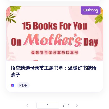
阅读绘本跟悟空看世界：中国旅游指南
《跟着悟空游中国》是悟空中文专为儿童打造
的地理文化阅读绘本。全书以"小悟空"为向
导，分六大区域系统介绍中国最具代表性的自
然奇观与人文古迹，涵盖华中、华东、华北、
东北、华南、西南、西北等地标景点。每一站
都配有生动的图文内容，帮助孩子在阅读中建
PDF
立对中国地理与文化的整体认知，是中文学习
与国情教育的优质读物。
悟空精选母亲节主题书单：温暖好书献给
孩子
PDF
悟空精选母亲节主题书单：温暖好书献给
/
1
孩子