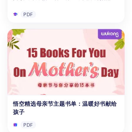
PDF
阅读绘本跟悟空看世界：中国旅游指南
《跟着悟空游中国》是悟空中文专为儿童打造
的地理文化阅读绘本。全书以"小悟空"为向
导，分六大区域系统介绍中国最具代表性的自
然奇观与人文古迹，涵盖华中、华东、华北、
东北、华南、西南、西北等地标景点。每一站
都配有生动的图文内容，帮助孩子在阅读中建
PDF
立对中国地理与文化的整体认知，是中文学习
与国情教育的优质读物。
悟空精选母亲节主题书单：温暖好书献给
孩子
PDF