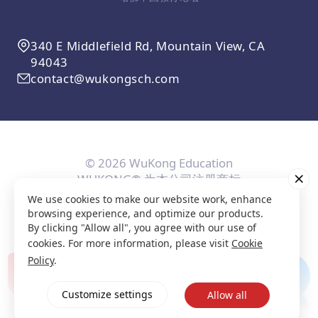
340 E Middlefield Rd, Mountain View, CA
94043
contact@wukongsch.com
© 2026 WuKong Education
WUKONG® 为本公司注册商标
We use cookies to make our website work, enhance
用户协议
隐私条款
Cookie政策
隐私设置
browsing experience, and optimize our products.
By clicking "Allow all", you agree with our use of
cookies. For more information, please visit
Cookie
Policy
.
Customize settings
Allow all