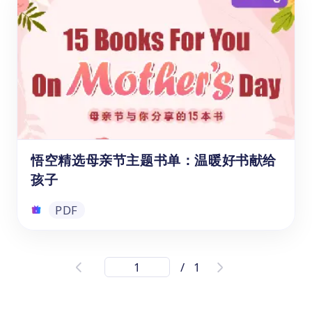
《跟着悟空游中国》是悟空中文专为儿童打造
的地理文化阅读绘本。全书以"小悟空"为向
导，分六大区域系统介绍中国最具代表性的自
然奇观与人文古迹，涵盖华中、华东、华北、
东北、华南、西南、西北等地标景点。每一站
都配有生动的图文内容，帮助孩子在阅读中建
PDF
立对中国地理与文化的整体认知，是中文学习
与国情教育的优质读物。
悟空精选母亲节主题书单：温暖好书献给
孩子
PDF
悟空精选母亲节主题书单：温暖好书献给
/
1
孩子
母爱是一本永远也读不完的书。这份悟空精选