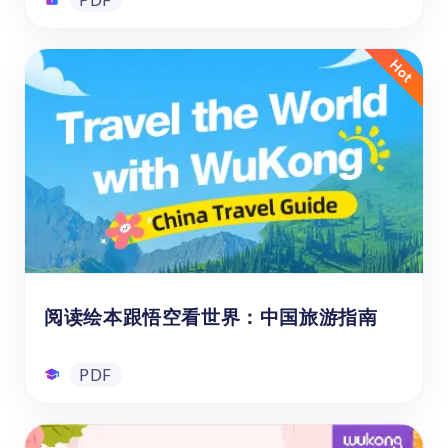
1-6年级ELA推荐阅读书单
悟空ELA推荐阅读书单是专为6-12岁学生量身
定制的分级阅读指南，覆盖小学1至6年级。
书单精选题材丰富、难度递进的优质英文读
物，既有轻松有趣的入门故事，也有引人深思
的进阶文本，兼顾不同阅读水平与兴趣偏好，
旨在通过多元阅读体验激发孩子的想象力、培
PDF
养批判思维，并持续拓展其认知边界与英语能
力。
阅读绘本跟悟空看世界：中国旅游指南
PDF
阅读绘本跟悟空看世界：中国旅游指南