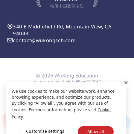
哈佛中国教育论坛
340 E Middlefield Rd, Mountain View, CA
94043
contact@wukongsch.com
© 2026 WuKong Education
WUKONG® 为本公司注册商标
We use cookies to make our website work, enhance
用户协议
隐私条款
Cookie政策
隐私设置
browsing experience, and optimize our products.
By clicking "Allow all", you agree with our use of
cookies. For more information, please visit
Cookie
Policy
.
Customize settings
Allow all