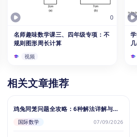
的外观发生了变化，但其面积始终保持不变。
（1）三角形面积计算公式复习
（2）理解两条平行线间的同底三角形为什么
0
会有相同的面积
（3）运用等积变形解决应用题中关于不规则
名师趣味数学课三、四年级专项：不
学
阴影部分面积的计算
规则图形周长计算
几
（4）知识点总结与题型归纳
视频
名师趣味数学课三、四年级专项：
相关文章推荐
不规则图形周长计算
本视频课程是针对8-9岁的3、4年级学生
本
录制的，时长3-5分钟的趣味数学知识讲
岁
鸡兔同笼问题全攻略：6种解法详解与思
解短视频。旨在帮助这一年龄段的学生
详
维训练
利用碎片化的时间学习不规则图形的周
梯
国际数学
07/09/2026
长计算方法。本课程为“名师趣味数学
其
视频
课”系列视频课的中年级第一节。
性