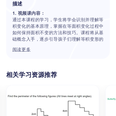
描述
1. 视频课内容：
通过本课程的学习，学生将学会识别并理解等
积变化的基本原理，掌握在等面积变化过程中
如何保持面积不变的方法和技巧。课程将从基
础概念入手，逐步引导孩子们理解等积变形的
核心思想。我们将通过丰富的实例和生动的动
阅读更多
画演示，展示各种图形在等面积变化过程中的
形态变化，帮助孩子们形成直观的认识。这不
仅将注重培养孩子们的动手能力和思维逻辑，
也有助于学生更深入地理解几何图形的性质和
相关学习资源推荐
关系，从而加深对几何学的整体理解。
2. 主要知识点：
等积变形，是数学几何中的一个重要概念，它
主要涉及到在形状改变但面积保持不变的情况
下，图形之间的转换关系。三角形的等积变形
通常发生在同底等高的变化过程中，虽然图形