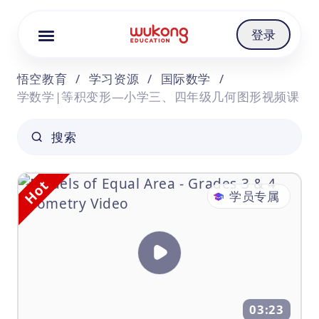
Cookie Manager
登录
悟空教育
/
学习资源
/
国际数学
/
学数学|等积变形—小学三、四年级几何图形视频课
搜索
Hot
学员专属
03:23