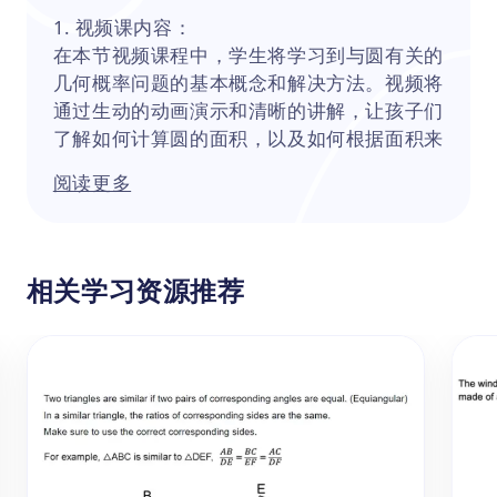
1. 视频课内容：
在本节视频课程中，学生将学习到与圆有关的
几何概率问题的基本概念和解决方法。视频将
通过生动的动画演示和清晰的讲解，让孩子们
了解如何计算圆的面积，以及如何根据面积来
求解几何概率问题。通过解决与圆有关的几何
阅读更多
概率问题，学生可以更深入地理解圆的性质，
如面积、半径等。并提升学生对于概率这一概
念的应用能力，帮助学生将概率的抽象概念具
体化，提升他们在实际情境中应用概率知识的
相关学习资源推荐
能力。
2. 主要知识点：
小学五、六年级与圆有关的几何概率问题，主
要涉及到在圆或圆的某个部分内随机选择一
点，然后计算这一点落在某个特定区域内的概
率。这类问题通常结合了圆的面积计算与概率
的基本概念，要求学生能够综合运用这两个知