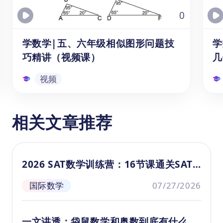
识点来解决问题。
（1）回顾圆的面积计算公式；
0
（2）如何使用圆的面积公式计算可能性事件
发生的具体概率；
学数学|五、六年级相似图形问题技
学
（3）总结与圆有关的概率题目中能够通用的
巧精讲（视频课）
几
计算公式。
视频
学数学|五、六年级相似图形问题技
相关文章推荐
巧精讲（视频课）
本系列视频为小学五、六年级（10-11
本
岁）学生，讲解两个相似三角形的对应
1
2026 SAT数学训练营：16节课通关SAT
边长之间的比例相等这一定理的运用，
过
全部考点
帮助学生学会应用定理解决边长问题。
过
国际数学
07/27/2026
通过5分钟简短的知识解析，学生将掌握
的
视频
小学奥数中经典的“相似问题”。该系列视
孩
频包括“生活中的数学九讲（低/中/高年
讲
一文讲透：袋鼠数学和奥数到底有什么区