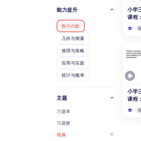
分析
小学
能力提升
藏的
课程
解答
数与代数
几何与测量
小学
推理与策略
课程
本系列
应用与实践
学生
统计与概率
的精
分钟
相遇
小学
题。
主题
课程
度、
过本
习题单
象能
习题册
小学
课程
视频