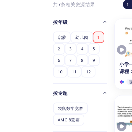
共
7
条相关资源结果
1
按年级
启蒙
幼儿园
1
2
3
4
5
6
7
8
9
小学
课程
10
11
12
按专题
小学
课程
袋鼠数学竞赛
本系列
学生
AMC 8竞赛
的精
分钟