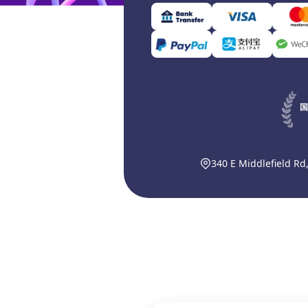
国
340 E Middlefield Rd