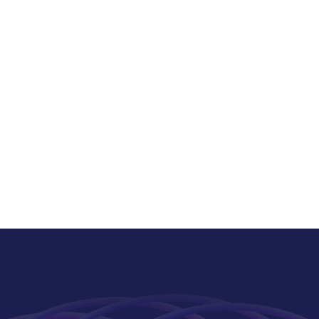
课程为3、4年级的8-9岁
提供提供数学竞赛知识拔高
讲课程，孩子们可以通过5
简短的知识讲解，学习探究
路径上物体间的追赶现象，
视频
同地、同向追及问题中，追
需要多跑一圈才能追赶上被
者。