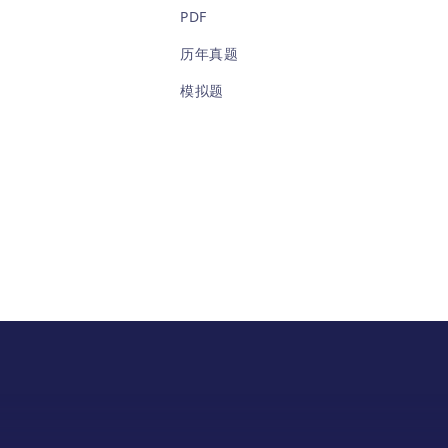
本系列
PDF
学生
的精
历年真题
分钟
模拟题
环形
理解
及者
追及