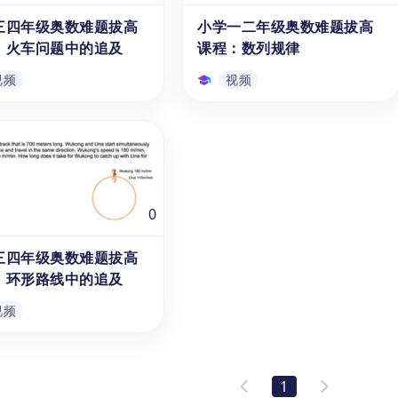
复杂数字谜的结构，找出隐
数阵图的概念、特点和解题方
三四年级奥数难题拔高
小学一二年级奥数难题拔高
视频
视频
线索，并运用所学知识进行
法，掌握根据题目要求找规律，
：火车问题中的追及
课程：数列规律
。
使用加减法解出未知数等益智提
升类数学题的能力。
视频
视频
三四年级奥数难题拔高
小学一二年级奥数难题拔高
：火车问题中的追及
课程：数列规律
课程为3、4年级的8-9岁
本系列课程为1、2年级的6-7岁
提供提供数学竞赛知识拔高
学生提供奥数知识拔高的精讲课
讲课程，孩子们可以通过5
程，孩子们可以通过5分钟简短
0
简短的知识讲解，学习追及
的知识讲解，获得观察、分析和
题型中与火车有关的行程问
解决数列问题的基本方法和技
三四年级奥数难题拔高
视频
视频
火车追及问题涉及对火车长
巧，掌握根据题目要求找规律，
：环形路线中的追及
速度等空间概念的理解，通
使用加减法解出未知数等益智提
课程的学习，学生的空间想
升类数学题的能力。
视频
力将得到显著提升。
三四年级奥数难题拔高
：环形路线中的追及
1