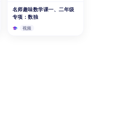
直线路径上物体间的追赶现象，
名师趣味数学课一、二年级
视频
理解相对速度、起始位置差异与
专项：数独
追赶时间之间的内在联系，掌握
基础追及问题的通用解题框架。
视频
名师趣味数学课一、二年级
专项：数独
本视频课程是针对6-7岁的1、2
年级学生录制的，时长3-5分钟
的趣味数学知识讲解短视频。旨
在帮助这一年龄段的学生利用碎
片化的时间学习数独解题技巧和
视频
策略。通过数独这一趣味益智类
题目与练习，锻炼学生自主思考
与快速反应的能力。本课程
为“名师趣味数学课”系列视频课
的低年级第二节。