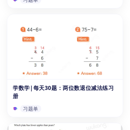
逻辑思维和空间能力提升练习册之下册
通过《逻辑思维和空间能力提升练习册之下
册》这个免费且可下载的中文PDF学习资源,可
以帮助6-15岁的儿童和学生在学习数学时,提
升逻辑思维、数学推理和问题分析解决等能
力。该资源针对不同年级设计了一系列有趣的
数学应用题和逻辑推理练习,内容丰富,操作性
习题单
强,是家长和老师很好的教辅补充材料。
学数学|每天30题：两位数退位减法练习
册
习题单
学数学|每天30题：两位数退位减法练习