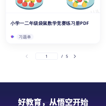
通过解答练习册中的题目，海外孩子能够巩固
习题单
和应用所学的数学知识，提高问题解决能力、
逻辑推理能力和空间思维能力。
小学一二年级袋鼠数学竞赛练习册PDF
习题单
小学一二年级袋鼠数学竞赛练习册PDF
/
5
想要让您的孩子爱上数学吗？快来下载这套
《袋鼠数学练习册》PDF吧！这本练习册专为
1-2年级（6-8岁）的孩子设计，共包含20道
题目，题目由易到难排列，并配有生动的图
片，能够吸引学生的注意力，让学习数学不再
枯燥。无论是为日常学习还是为数学竞赛做准
习题单
备，这都是一份极佳的学习资源！
好教育，从悟空开始