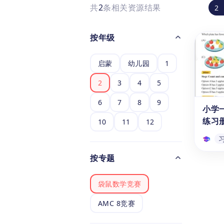
共
2
条相关资源结果
2
按年级
启蒙
幼儿园
1
2
3
4
5
6
7
8
9
小学
练习
10
11
12
按专题
小学
练习
袋鼠数学竞赛
这本
析，
AMC 8竞赛
和多
生更