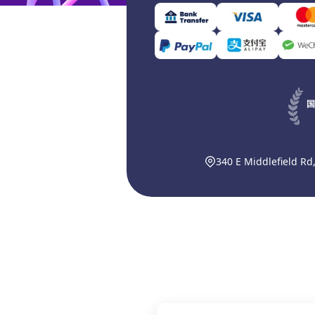
国
340 E Middlefield Rd