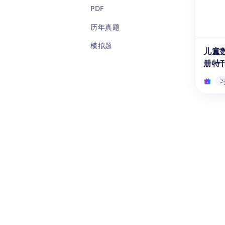
《学数
PDF
进位加
岁的
历年真题
学习
模拟题
法计
儿童
计算
册特
的相
《计
第七
儿童
习册
该练习
8岁
6×6
满足
养数
为《
六册
格数