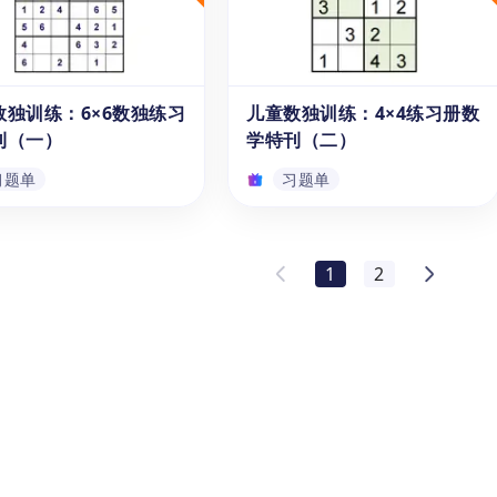
学|每天30题：两位数不
《学数学|每天30题：两位数进
法练习册》可以帮助6-7
位加法练习册》可以帮助6-7岁
一年级与二年级学生，有效
的一年级与二年级学生，有效学
在面对两位数加两位数的加
习在面对两位数加两位数的进位
算时，如何快速地列出竖式
加法计算时，如何注意进位的细
数独训练：6×6数独练习
儿童数独训练：4×4练习册数
习题单
习题单
，分别进行个位数与十位数
节和步骤，在计算过程中保持高
刊（一）
学特刊（二）
加减。本系列习题册包括
度的注意力和细心，避免出错。
算天天练》十册，本资源为
本系列习题册包括《计算天天
习题单
习题单
册。
练》十册，本资源为第八册。
数独训练：6×6数独练
儿童数独训练：4×4练习册
特刊（一）
数学特刊（二）
1
2
册由悟空教育团队专为6-
本练习册是悟空教育针对3-7岁
的儿童细心编排，推出了
年龄段儿童精心策划的4×4简化
模式的数独启蒙教材，旨在
版数独训练册，旨在满足从幼儿
小学一、二、三年级学生培
园到一、二年级儿童的数学逻辑
学解题策略运用的需要。作
能力培养需求。通过一系列数字
习题单
习题单
儿童数独训练》丛书中的第
益智游戏，这本练习册旨在助力
，此册内容致力于做好六宫
少儿提升专注度、逻辑推理能力
独的入门训练。
和策略应用能力。作为《儿童数
独训练》系列的第三册，本册内