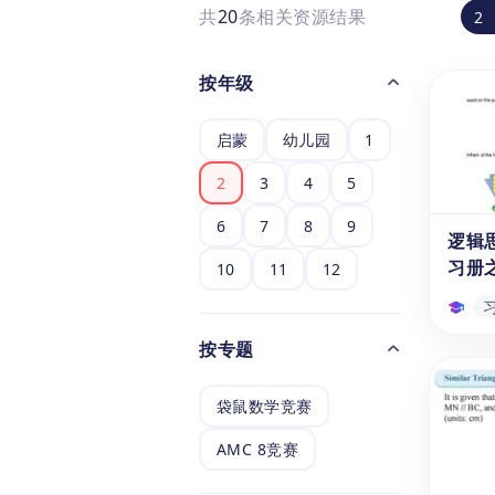
共
20
条相关资源结果
2
按年级
启蒙
幼儿园
1
2
3
4
5
6
7
8
9
逻辑
习册
10
11
12
按专题
逻辑
习册
袋鼠数学竞赛
通过
练习
AMC 8竞赛
载的中
6-1