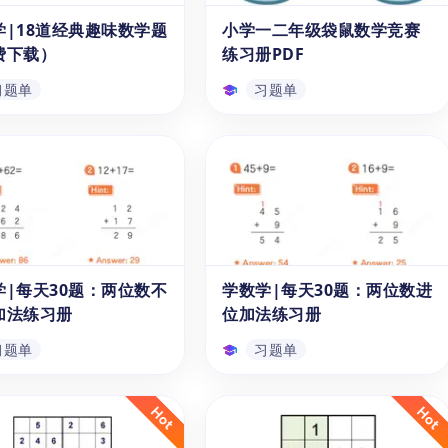
提升逻辑思维、数学推理和
算法则，并借助具体的数字计算
学|18道经典趣味数学题
小学一二年级袋鼠数学竞赛
习题单
习题单
分析解决等能力。该资源针
练习，引导孩子们理解抽象的数
费下载）
练习册PDF
同年级设计了一系列有趣的
位概念和进制系统的运作机制。
应用题和逻辑推理练习,内
本系列习题册包括《计算天天
习题单
习题单
,操作性强,是家长和老师
练》十册，本资源为第十册。
的教辅补充材料。
学|18道经典趣味数学
小学一二年级袋鼠数学竞赛
免费下载）
练习册PDF
学|18道经典趣味数学
想要让您的孩子爱上数学吗？快
一份可免费下载的PDF数
来下载这套《袋鼠数学练习册》
册，适合6-14岁的孩子或
PDF吧！这本练习册专为1-2年
使用。该练习册涵盖了数与
级（6-8岁）的孩子设计，共包
几何与测量、应用等1-6
含20道题目，题目由易到难排
学|每天30题：两位数不
学数学|每天30题：两位数进
习题单
习题单
小学生的数学知识。通过解
列，并配有生动的图片，能够吸
加法练习册
位加法练习册
习册中的题目，海外孩子能
引学生的注意力，让学习数学不
固和应用所学的数学知识，
再枯燥。无论是为日常学习还是
习题单
习题单
问题解决能力、逻辑推理能
为数学竞赛做准备，这都是一份
空间思维能力。
极佳的学习资源！
学|每天30题：两位数
学数学|每天30题：两位数
位加法练习册
进位加法练习册