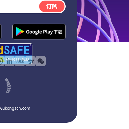
订阅
@wukongsch.com