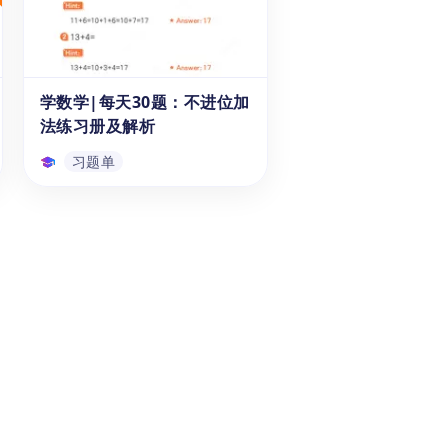
《学数学|每天30题：30以内退
位减法练习册》可以帮助6-7岁
的一年级与二年级学生，有效学
习在面对两位数减去两位数的退
位计算时，如何快速地列出竖式
学数学|每天30题：不进位加
习题单
计算，精准解决问题。本系列习
法练习册及解析
题册包括《计算天天练》十册，
本资源为第六册。
习题单
学数学|每天30题：不进位
加法练习册及解析
《学数学|每天30题：不进位加
法练习册》可以帮助6-7岁的一
年级与二年级学生，熟练掌握不
进位加法的计算法则，提高口算
速度，在学习数学学科的同时，
习题单
提升思维的敏捷度与专注度。本
系列习题册包括《计算天天练》
十册，本资源为第一册。