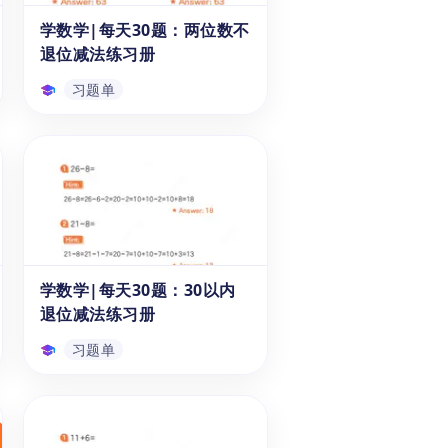
多解题方法，并为今后的学习打
学数学|每天30题：两位数不
习题单
下坚实的基础。快来下载《袋鼠
退位减法练习册
数学练习册》的PDF答案吧！
习题单
学数学|每天30题：两位数
不退位减法练习册
《每天30题：两位数不退位减法
练习册》可以帮助6-7岁的一年
级与二年级学生，高效掌握两位
数减去两位数的不退位减法计算
的计算法则，并通过连续的类型
学数学|每天30题：30以内
习题单
题练习进行知识点加深与巩固，
退位减法练习册
进而培养正确的计算习惯，为后
续更复杂的代数知识打下了坚实
习题单
的基础。本系列习题册包括《计
算天天练》十册，本资源为第九
学数学|每天30题：30以内
册。
退位减法练习册