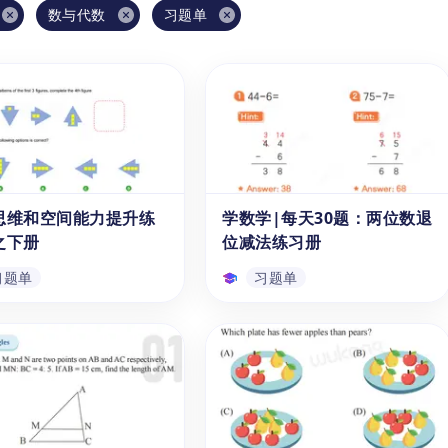
数与代数
习题单
思维和空间能力提升练
学数学|每天30题：两位数退
之下册
位减法练习册
习题单
习题单
思维和空间能力提升练
学数学|每天30题：两位数
之下册
退位减法练习册
《逻辑思维和空间能力提升
《每天30题：两位数退位减法练
册之下册》这个免费且可下
习册》可以帮助6-7岁的一年级
文PDF学习资源,可以帮助
与二年级学生，高效掌握两位数
5岁的儿童和学生在学习数学
减去两位数的退位减法计算的计