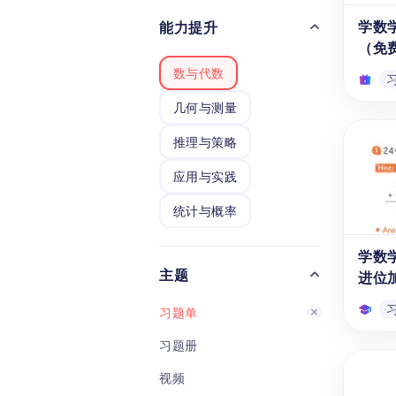
时,
学数
能力提升
问题
（免
对不
数与代数
数学
容丰富
几何与测量
很好
学数
推理与策略
题（
《学数
应用与实践
题》是
统计与概率
学练习
学生
代数、
学数
年纪
主题
进位
答练
够巩
习题单
提高
力和
习题册
学数
不进
视频