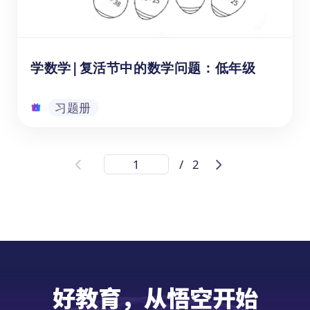
10册，本书为第三册。
习题册
学数学|复活节中的数学问题：低年级
习题册
学数学|复活节中的数学问题：低年级
/
2
《学数学|复活节中的数学问题：低年级》以
美国传统节日复活节为背景，创设的一系列数
学应用场景，本书在向6-8岁的孩子介绍复活
节传统习俗的同时，根据1-3年级数学知识点
设计了十五道与节日相关的应用题，帮助孩子
在体验文化的同时学习到数学知识。本册为
习题册
《复活节特刊》的上册。
好教育，从悟空开始