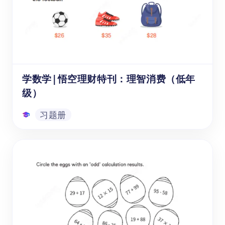
是一本适合8-11岁儿童学习3-6年级圆相关知
识的专题练习册。它在介绍国际圆周率日（即
国际数学日）的同时，提供10道数学题，以
此加深学生对于圆这一图形的理解和多元运用
习题册
能力。该系列包括“圆周率日快乐
(A).pdf”和““圆周率日快乐 (B).pdf””上下两
册，本资源为上册。
学数学|悟空理财特刊：理智消费（低年
级）
习题册
学数学|悟空理财特刊：理智消费（低年
级）
《悟空理财特刊：理智消费（低年级）》是一
本专门针对6-8岁儿童设计的财商教育读物，
借助故事叙述与应用题练习，帮助孩子树立理
智消费意识。《悟空数学理财特刊》系列共