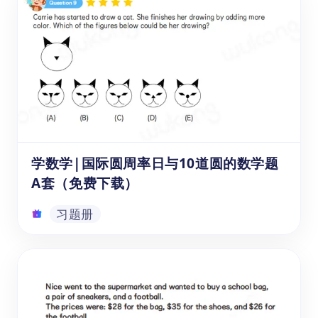
《小学1-6年级数学必备错题集》提供免费
PDF版及视频解析，汇集了1-6年级小学经典
的错题并针对每个错题进行详细的问题分析。
这份错题集包括形状识别、图形规律、数量比
较、小数分数、整数运算等基础内容。可以帮
助小学1-6年级（3-12岁）学生牢固掌握数学
习题册
基础知识，也可以帮助学生在学习数学时提升
几何图形的识别和分析能力、观察事物规律并
进行推理预测的能力，以及对复杂图形的整体
学数学|国际圆周率日与10道圆的数学题
把握和分析能力。
A套（免费下载）
习题册
学数学|国际圆周率日与10道圆的数学题
A套（免费下载）
《学数学|国际圆周率日与10道圆的数学题》