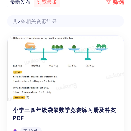
筛选
最新发布
浏览最多
共
2
条相关资源结果
小学三四年级袋鼠数学竞赛练习册及答案
PDF
习题单