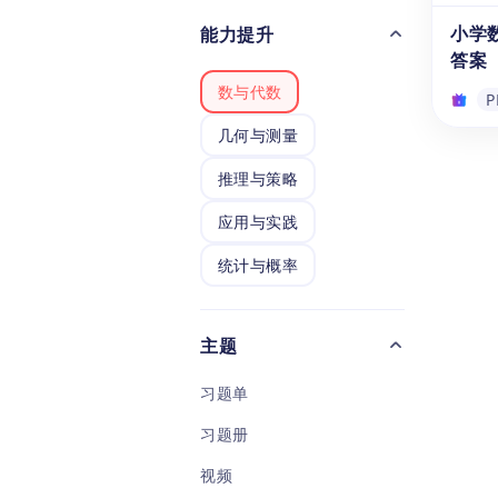
生快
小学
能力提升
P
资源
答案
习，
数与代数
能，
P
几何与测量
小学
推理与策略
答案
这份
应用与实践
习册适
统计与概率
习，
除的
的混
P
解数
主题
实用
验数
习题单
习题册
视频