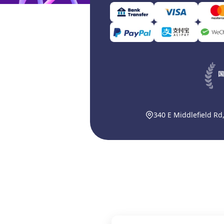
国
340 E Middlefield Rd