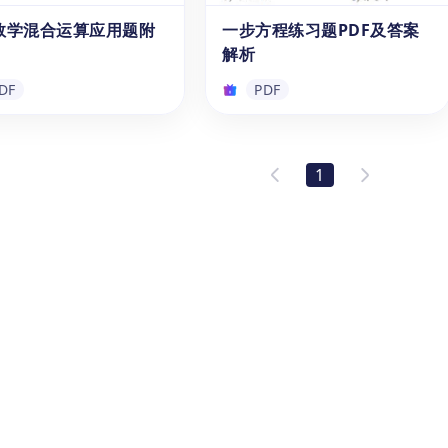
速查找并复习乘法结果。该
结合日常生活场景，旨在帮助学
数学混合运算应用题附
一步方程练习题PDF及答案
DF
PDF
非常适合课堂使用或在家练
生提高数学运算能力和实践技
解析
鼓励学生快速掌握乘法技
能。
快来下载吧！
DF
PDF
数学混合运算应用题附
一步方程练习题PDF及答案
解析
1
小学数学混合运算应用题练
这是一本免费的可打印练习册，
合2至5年级的小学生练
专注于一步方程的加法、减法、
帮助他们培养加、减、乘、
乘法和除法应用。通过解决实际
基本运算技能。通过多样化
问题，学生能够轻松掌握如何用
合运算应用题，学生能够理
简单的代数操作找到未知数。快
DF
PDF
学在现实生活中的重要性和
来下载这份PDF练习题，帮助您
性。快来免费下载，尽情体
的孩子更好地掌握一步方程吧！
学的乐趣吧！