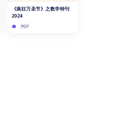
时，学生也能巩固乘法技巧。练
《疯狂万圣节》之数学特刊
PDF
习册提供了带答案的习题和不带
2024
答案的练习题，帮助学生从多个
方面训练解题能力。快来免费下
PDF
载，开始练习吧！
《疯狂万圣节》之数学特刊
2024
《2024 疯狂万圣节数学特刊》
是专为7至14岁学生设计的数学
学习资料，结合万圣节主题，提
供有趣的数学问题。通过介绍万
圣节习俗，激发学生的兴趣，同
PDF
时提升他们的数学能力。这份免
费的学习资料还包含万圣节主题
的游戏和活动，如迷宫和趣味找
不同，巧妙地融入数学练习。快
来免费下载，加入疯狂的万圣节
吧！