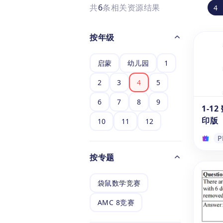
共
6
条相关资源结果
4
按年级
启蒙
幼儿园
1
2
3
4
5
6
7
8
9
1-1
印版
10
11
12
P
按专题
1-1
印版
袋鼠数学竞赛
这份
含1
AMC 8竞赛
始学习
习册还