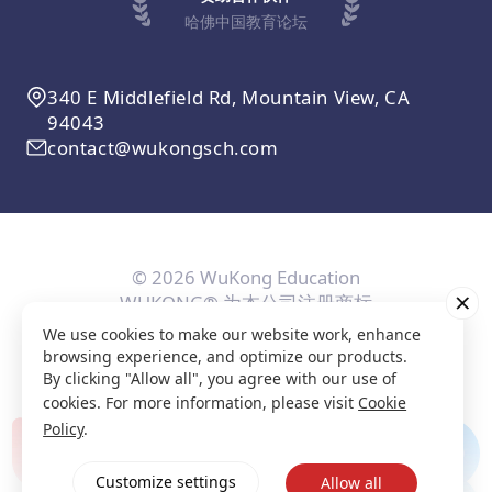
哈佛中国教育论坛
340 E Middlefield Rd, Mountain View, CA
94043
contact@wukongsch.com
© 2026 WuKong Education
WUKONG® 为本公司注册商标
We use cookies to make our website work, enhance
用户协议
隐私条款
Cookie政策
隐私设置
browsing experience, and optimize our products.
By clicking "Allow all", you agree with our use of
cookies. For more information, please visit
Cookie
Policy
.
Customize settings
Allow all