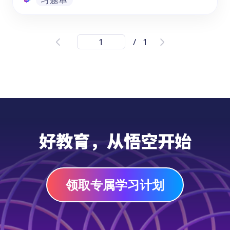
AMC 8数学竞赛历届试题下载 PDF 中英
/
1
双语
《AMC 8数学竞赛历届试题 中英双语》PDF
为 11-14 岁准备参加 AMC 8考试的学生提供
了丰富的真题及模拟试题资源。其中包含
2022-2024年的真题、答案及解析，还有3套
2025年最新精心准备的模拟试题及详解。内
习题单
容紧密围绕考试知识点，有助于学生熟悉考试
好教育，从悟空开始
题型，为在AMC 8考试中取得好成绩做充分准
备。赶快下载PDF，感受竞赛真题，为考试助
力吧！
领取专属学习计划