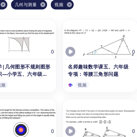
几何与测量
视频
0
0
学|几何图形不规则图形
名师趣味数学课五、六年级
积—小学五、六年级视
专项：等腰三角形问题
视频
视频
学|几何图形不规则图
名师趣味数学课五、六年级
面积—小学五、六年级
专项：等腰三角形问题
课
学视频课是专为小学五年级
本视频课程是针对10-11岁的
级的10-11岁学生录制的
5、6年级学生录制的，时长3-5
几何图形知识点讲解课程，
分钟的趣味数学知识讲解短视
0
0
详细的解题分析思路与步骤
频。旨在帮助这一年龄段的学生