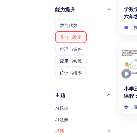
演示
学数
能力提升
运用
六年
等积
数与代数
看似
为规
几何与测量
积。
学数
几何
推理与策略
五、
本视
应用与实践
级的1
统计与概率
形讲
路分
为载
小学
面几
主题
课程
给孩
程的
习题单
习题册
小学
课程
视频