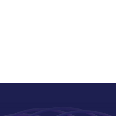
课程为5、6年级的10-11
本系列课程为5、6年级的10-11
生提供提供数学竞赛知识拔
岁学生提供提供数学竞赛知识拔
精讲课程，孩子们可以通过
高的精讲课程，孩子们可以通过
钟简短的知识讲解，学习运
5分钟简短的知识讲解，完整掌
股定理在求解直角三角形边
握勾股定理的公式推导、逆定理
视频
视频
判断三角形类型、解决实际
及其证明过程，熟练运用它们解
等方面的应用方法。
决各类几何问题，为后续数学学
习打下坚实的几何基础。