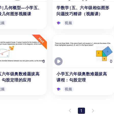
，引导五年级与六年级学生
利用碎片化的时间学习等腰三角
学|几何概型—小学五、
学数学|五、六年级相似图形
视频
视频
数学中的割补法、旋转法、
形的定义、性质及定理应用方
级几何图形视频课
问题技巧精讲（视频课）
变形法等多种解题策略，将
式。本课程为“名师趣味数学
复杂的不规则阴影部分转化
课”系列视频课的高年级第二
视频
视频
则图形的组合，进而求解面
节。
本课程为“讲给孩子的数学
学|几何概型—小学
学数学|五、六年级相似图
问题”系列课程的第八讲。
六年级几何图形视频课
形问题技巧精讲（视频课）
频是专为小学五年级与六年
本系列视频为小学五、六年级
0-11岁学生录制的几何图
（10-11岁）学生，讲解两个相
解课程，通过详细的解题思
似三角形的对应边长之间的比例
0
0
析与步骤演示，以几何模型
相等这一定理的运用，帮助学生
体，向孩子讲解概率论在平
学会应用定理解决边长问题。通
五六年级奥数难题拔高
小学五六年级奥数难题拔高
视频
视频
何中的应用。本课程为“讲
过5分钟简短的知识解析，学生
：勾股定理的应用
课程：勾股定理
子的数学几何问题”系列课
将掌握小学奥数中经典的“相似
第九讲。
问题”。该系列视频包括“生活中
视频
视频
的数学九讲（低/中/高年级）”九
节录播课，本资源为高年级第三
五六年级奥数难题拔高
小学五六年级奥数难题拔高
节。
：勾股定理的应用
课程：勾股定理
1