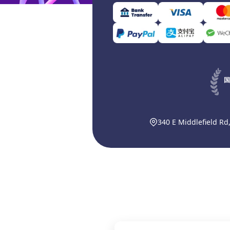
国
340 E Middlefield Rd