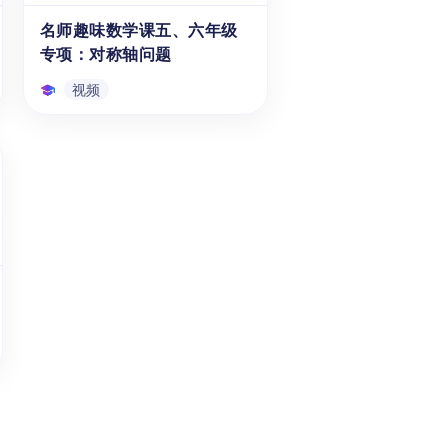
解帮助学生学习和掌握圆面积的
名师趣味数学课五、六年级
视频
计算公式、应用技巧。本课程
专项：对称轴问题
为“讲给孩子的数学几何问题”系
列课程的第七讲。
视频
名师趣味数学课五、六年级
专项：对称轴问题
本视频课程是针对10-11岁的
5、6年级学生录制的，时长3-5
分钟的趣味数学知识讲解短视
频。旨在帮助这一年龄段的学生
利用碎片化的时间学习如何根据
视频
对称轴的分类，反向设计一个轴
对称图形。本课程为“名师趣味
数学课”系列视频课的高年级第
一节。