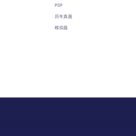
本系列
PDF
岁学
高的
历年真题
5分
模拟题
用勾
长、
问题