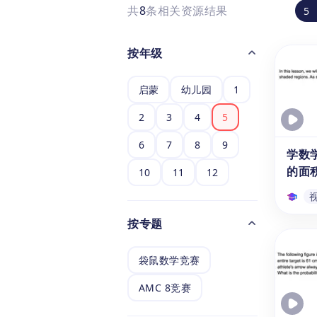
共
8
条相关资源结果
5
按年级
启蒙
幼儿园
1
2
3
4
5
6
7
8
9
学数
的面
10
11
12
频课
按专题
学数
形的
袋鼠数学竞赛
视频
本数
与六年
AMC 8竞赛
小学
通过