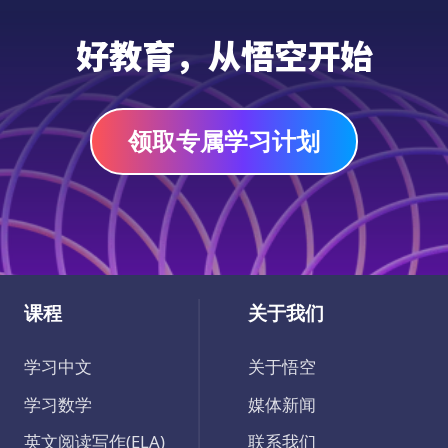
游戏和活动，如迷宫和趣味找不同，巧妙地融
PDF
入数学练习。快来免费下载，加入疯狂的万圣
好教育，从悟空开始
节吧！
领取专属学习计划
课程
关于我们
学习中文
关于悟空
学习数学
媒体新闻
英文阅读写作(ELA)
联系我们