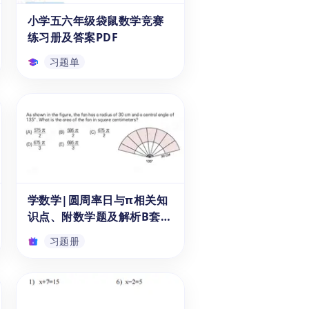
结合日常生活场景，旨在帮助学
小学五六年级袋鼠数学竞赛
PDF
生提高数学运算能力和实践技
练习册及答案PDF
能。
习题单
小学五六年级袋鼠数学竞赛
练习册及答案PDF
今天给大家分享一份可免费下载
打印的数学练习册，这套PDF版
本的练习册适合备考袋鼠数学竞
赛的小学生使用,尤其是5、6年
级的学生。并配有详细的练习题
学数学|圆周率日与π相关知
习题单
答案，给学生提供解题思路，孩
识点、附数学题及解析B套
子们做完题之后可以由家长或者
（可下载PDF）
自行修改，查看错题，极大地提
习题册
高了学习效率，快来下载PDF文
件吧！
学数学|圆周率日与π相关知
识点、附数学题及解析B套