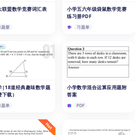
022-2024年的真题、答案
时,提升逻辑思维、数学推理和
大联盟数学竞赛词汇表
小学五六年级袋鼠数学竞赛
习题单
习题单
，还有3套2025年最新精
问题分析解决等能力。该资源针
练习册PDF
备的模拟试题及详解。内容
对不同年级设计了一系列有趣的
围绕考试知识点，有助于学
数学应用题和逻辑推理练习,内
习题册
习题单
考试题型，为在AMC 8考
容丰富,操作性强,是家长和老师
取得好成绩做充分准备。赶
很好的教辅补充材料。
大联盟数学竞赛词汇表
小学五六年级袋鼠数学竞赛
PDF，感受竞赛真题，为
练习册PDF
助力吧！
掌握数学竞赛的关键词汇，
想尝试有挑战的数学题目吗，这
试中赢得胜利吗？快来试试
本《袋鼠数学练习册L5-L6》是
为1-6年级（6-11岁）整
一个很好的选择，PDF版本下载
《美国大联盟数学竞赛词汇
十分方便，练习册中的题目涵盖
！这份词汇表PDF可以免
多个知识点，如面积、概率问
学|18道经典趣味数学题
小学数学混合运算应用题附
习题册
习题单
使用，它集结了近1000
题。如果你想在课后做些有难度
费下载）
答案
学领域的重要英文单词及其
的练习题，在考试中取得高分，
解释，涵盖了代数、几何、
快来下载使用吧！
习题单
PDF
等从基础概念到高阶知识点
方位词汇。此外，通过资料
学|18道经典趣味数学
小学数学混合运算应用题附
别设计的打卡式学习模式，
免费下载）
答案
能养成每天背诵的好习惯。