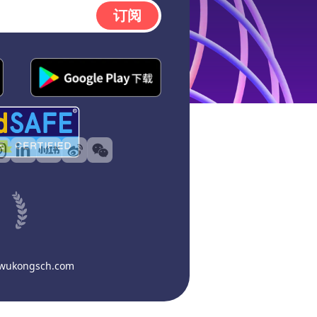
订阅
@wukongsch.com