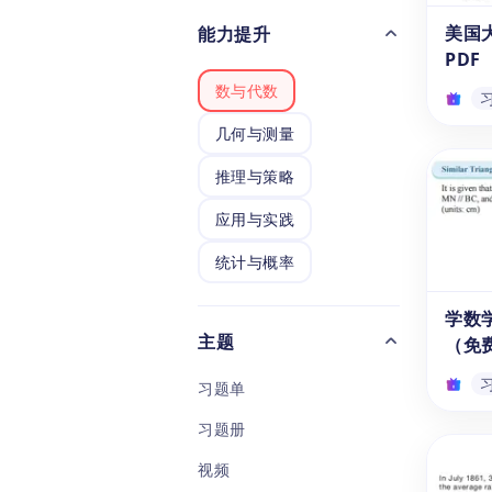
包含2
美国
能力提升
及解析
PDF
心准
数与代数
紧密
生熟悉
几何与测量
试中
美国
快下载
推理与策略
PDF
考试
想要
应用与实践
在考
统计与概率
我们专
理的
表》吧
学数
费下载
主题
（免
个数
中文
习题单
统计
的全
习题册
学数
中特
题（
让你
视频