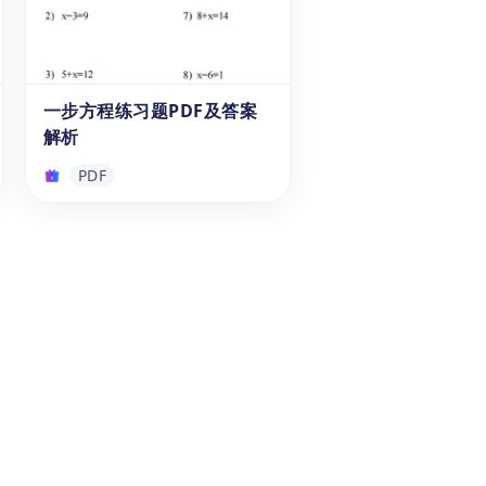
（可下载PDF）
《学数学|圆周率日与π相关知识
点、数学题解析》是一本专为8-
11岁儿童设计的练习册，可以免
费下载。这个免费PDF旨在帮助
他们学习3-6年级与圆周率π相关
一步方程练习题PDF及答案
习题册
的知识。本资料涵盖了国际圆周
解析
率日（即π日，国际数学日）的
概念、π的定义，以及π日的庆
PDF
祝方式，提供了10道与π有关的
数学题目，附有详细的答案解
一步方程练习题PDF及答案
析。通过这些练习，旨在加深学
解析
生对于圆周率π的理解，并培养
他们在多个领域中运用π的能
这是一本免费的可打印练习册，
力。
专注于一步方程的加法、减法、
乘法和除法应用。通过解决实际
问题，学生能够轻松掌握如何用
简单的代数操作找到未知数。快
PDF
来下载这份PDF练习题，帮助您
的孩子更好地掌握一步方程吧！