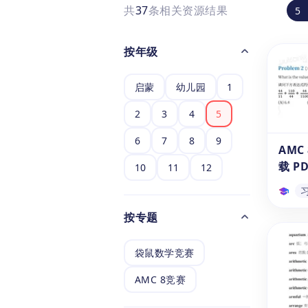
共
37
条相关资源结果
5
按年级
启蒙
幼儿园
1
2
3
4
5
6
7
8
9
AMC
载 P
10
11
12
按专题
AM
载 P
袋鼠数学竞赛
《AM
英双语
AMC 8竞赛
加 A
富的