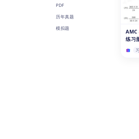
快来
《学数
PDF
赛词
题》是
学练习
历年真题
学生
模拟题
代数、
AMC
年纪
练习
答练
够巩
提高
力和
AM
练习
《AM
习册（
参加A
提供
和美
合，
学内
夯实
解和掌