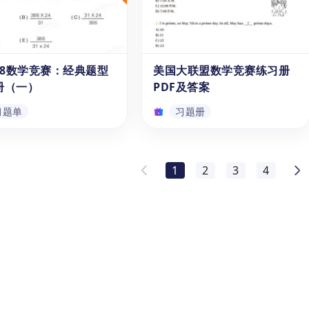
下载打卡，掌握核心数学竞
学|18道经典趣味数学
这份小学数学混合运算应用题练
汇吧！
一份可免费下载的PDF数
习册适合2至5年级的小学生练
册，适合6-14岁的孩子或
习，帮助他们培养加、减、乘、
使用。该练习册涵盖了数与
除的基本运算技能。通过多样化
几何与测量、应用等1-6
的混合运算应用题，学生能够理
 8数学竞赛：经典题型
美国大联盟数学竞赛练习册
习题单
PDF
小学生的数学知识。通过解
解数学在现实生活中的重要性和
册（一）
PDF及答案
习册中的题目，海外孩子能
实用性。快来免费下载，尽情体
固和应用所学的数学知识，
验数学的乐趣吧！
习题单
习题册
问题解决能力、逻辑推理能
空间思维能力。
C 8数学竞赛：经典题型
美国大联盟数学竞赛练习册
册（一）
PDF及答案
1
2
3
4
C 8数学竞赛：经典题型练
想要获得美国大联盟数学竞赛例
一）》为11-14岁级准备
题及答案解析吗？快来免费下载
MC8考试的5-8年级学生
这套《美国大联盟数学竞赛练习
了40道练习题，该习题紧密
册PDF》吧。这套练习册共含有
国初中数学课程内容相结
90题，循序渐进地覆盖了4-6年
习题单
习题册
将帮助孩子对初一、二的数
级（8-12岁）学生所需掌握的数
容进行系统的复习和巩固，
学核心知识和技能，通过大量有
和提升对数学竞赛知识的理
针对性的练习，有助于学生全面
握。《AMC 8竞赛练习
提升代数计算能力、数学应用能