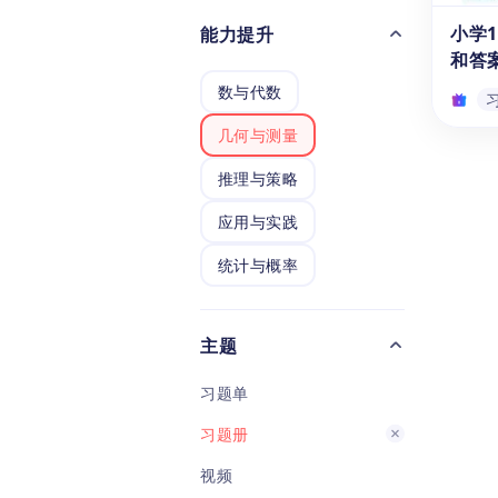
表》吧
小学
能力提升
费下载
和答
个数
数与代数
中文
统计
几何与测量
的全
小学
中特
推理与策略
和答
让你
快来
《小学
应用与实践
赛词
集》提
统计与概率
析，汇
错题
问题
识别
主题
数分
可以帮
习题单
岁）
识，
习题册
时提
力、
视频