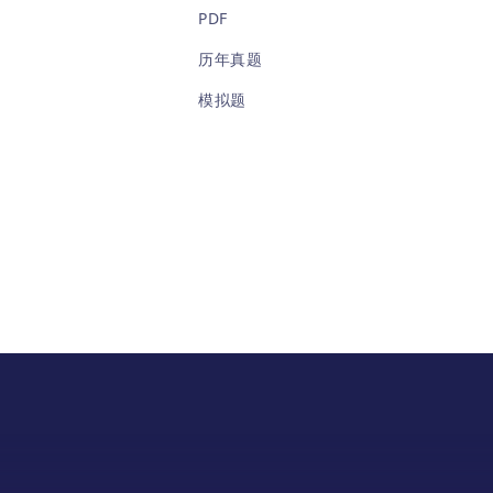
测的
PDF
体把
历年真题
模拟题