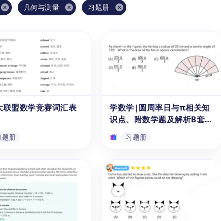
几何与测量
习题册
大联盟数学竞赛词汇表
学数学|圆周率日与π相关知
识点、附数学题及解析B套
（可下载PDF）
习题册
习题册
大联盟数学竞赛词汇表
学数学|圆周率日与π相关知
识点、附数学题及解析B套
（可下载PDF）
掌握数学竞赛的关键词汇，
《学数学|圆周率日与π相关知识
试中赢得胜利吗？快来试试
点、数学题解析》是一本专为8-
为1-6年级（6-11岁）整
11岁儿童设计的练习册，可以免
《美国大联盟数学竞赛词汇
费下载。这个免费PDF旨在帮助