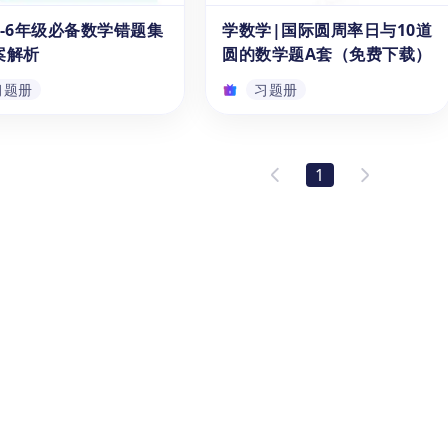
！这份词汇表PDF可以免
他们学习3-6年级与圆周率π相关
1-6年级必备数学错题集
学数学|国际圆周率日与10道
习题册
习题册
使用，它集结了近1000
的知识。本资料涵盖了国际圆周
案解析
圆的数学题A套（免费下载）
学领域的重要英文单词及其
率日（即π日，国际数学日）的
解释，涵盖了代数、几何、
概念、π的定义，以及π日的庆
习题册
习题册
等从基础概念到高阶知识点
祝方式，提供了10道与π有关的
方位词汇。此外，通过资料
数学题目，附有详细的答案解
1-6年级必备数学错题集
学数学|国际圆周率日与10
别设计的打卡式学习模式，
析。通过这些练习，旨在加深学
案解析
道圆的数学题A套（免费下
能养成每天背诵的好习惯。
生对于圆周率π的理解，并培养
1
下载打卡，掌握核心数学竞
他们在多个领域中运用π的能
载）
1-6年级数学必备错题
《学数学|国际圆周率日与10道
汇吧！
力。
供免费PDF版及视频解
圆的数学题》是一本适合8-11岁
集了1-6年级小学经典的
儿童学习3-6年级圆相关知识的
并针对每个错题进行详细的
专题练习册。它在介绍国际圆周
分析。这份错题集包括形状
率日（即国际数学日）的同时，
习题册
习题册
、图形规律、数量比较、小
提供10道数学题，以此加深学生
数、整数运算等基础内容。
对于圆这一图形的理解和多元运
助小学1-6年级（3-12
用能力。该系列包括“圆周率日
学生牢固掌握数学基础知
快乐 (A).pdf”和““圆周率日快乐
也可以帮助学生在学习数学
(B).pdf””上下两册，本资源为上
升几何图形的识别和分析能
册。
观察事物规律并进行推理预