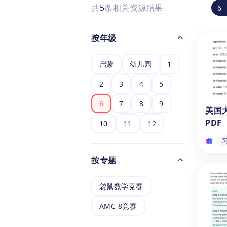
共
5
条相关资源结果
6
按年级
启蒙
幼儿园
1
2
3
4
5
6
7
8
9
美国
PDF
10
11
12
按专题
美国
PDF
袋鼠数学竞赛
想要
在考
AMC 8竞赛
我们专
理的