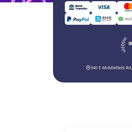
国
340 E Middlefield Rd