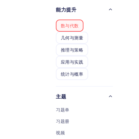
结合
能力提升
P
生提
能。
数与代数
几何与测量
推理与策略
应用与实践
统计与概率
主题
习题单
习题册
视频