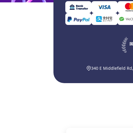
国
340 E Middlefield Rd