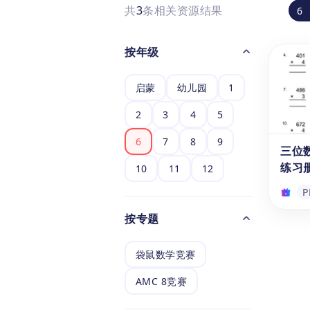
共
3
条相关资源结果
6
按年级
启蒙
幼儿园
1
2
3
4
5
6
7
8
9
三位
练习册
10
11
12
P
按专题
三位
练习册
袋鼠数学竞赛
点击即
法应
AMC 8竞赛
电子版
含多