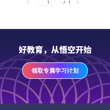
/
1
《2024 疯狂万圣节数学特刊》是专为7至14
岁学生设计的数学学习资料，结合万圣节主
题，提供有趣的数学问题。通过介绍万圣节习
俗，激发学生的兴趣，同时提升他们的数学能
力。这份免费的学习资料还包含万圣节主题的
游戏和活动，如迷宫和趣味找不同，巧妙地融
PDF
入数学练习。快来免费下载，加入疯狂的万圣
好教育，从悟空开始
节吧！
领取专属学习计划