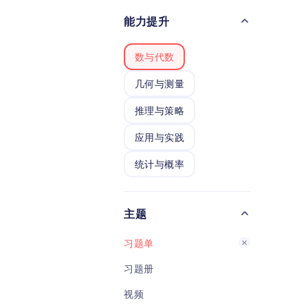
级学
能力提升
力。
以通
数与代数
握加
中10
几何与测量
练，
应能
推理与策略
为数
应用与实践
统计与概率
主题
习题单
习题册
视频