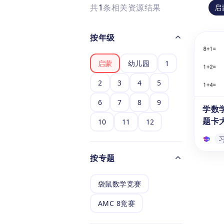
共
1
条相关资源结果
启
按年级
启蒙
幼儿园
1
2
3
4
5
6
7
8
9
学数
题卡大
10
11
12
按专题
学数
算题
袋鼠数学竞赛
《学
全10
AMC 8竞赛
员下载
该练