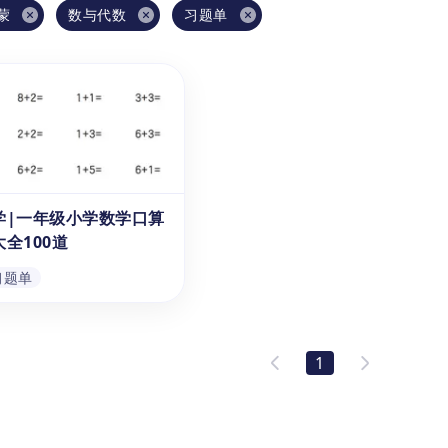
蒙
数与代数
习题单
学|一年级小学数学口算
全100道
习题单
学|一年级小学数学口
卡大全100道
1
数学|小学数学口算题卡大
0道》是可供3-8岁悟空学
使用的口算练习单PDF。
习单旨在提升学龄前和一年