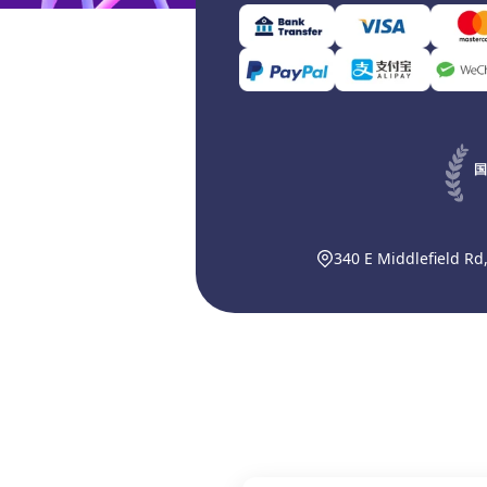
国
340 E Middlefield Rd